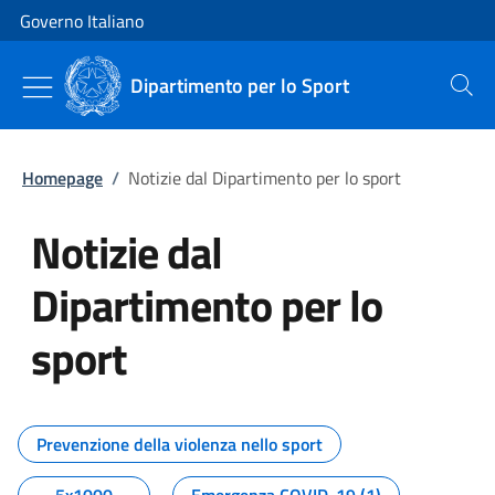
Vai al contenuto
Vai alla navigazione del sito
Governo Italiano
Dipartimento per lo Sport
Cerca
Homepage
/
Notizie dal Dipartimento per lo sport
Notizie dal
Dipartimento per lo
sport
Tutti i contenuti della pagina No
Prevenzione della violenza nello sport