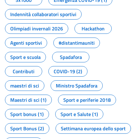
5x1000
Emergenza COVID-19 (1)
Indennità collaboratori sportivi
Olimpiadi invernali 2026
Hackathon
Agenti sportivi
#distantimauniti
Sport e scuola
Spadafora
Contributi
COVID-19 (2)
maestri di sci
Ministro Spadafora
Maestri di sci (1)
Sport e periferie 2018
Sport bonus (1)
Sport e Salute (1)
Sport Bonus (2)
Settimana europea dello sport