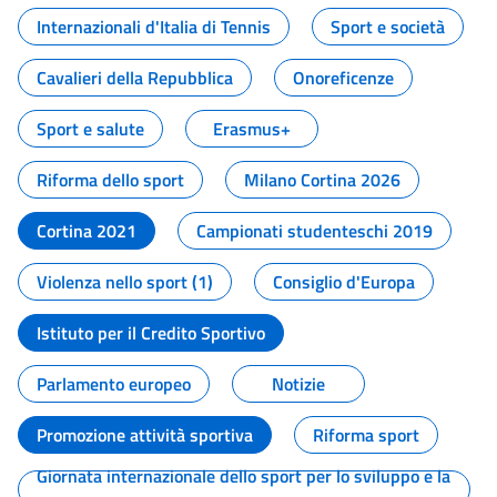
Internazionali d'Italia di Tennis
Sport e società
Cavalieri della Repubblica
Onoreficenze
Sport e salute
Erasmus+
Riforma dello sport
Milano Cortina 2026
Cortina 2021
Campionati studenteschi 2019
Violenza nello sport (1)
Consiglio d'Europa
Istituto per il Credito Sportivo
Parlamento europeo
Notizie
Promozione attività sportiva
Riforma sport
Giornata internazionale dello sport per lo sviluppo e la