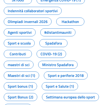
5x1000
Emergenza COVID-19 (1)
Indennità collaboratori sportivi
Olimpiadi invernali 2026
Hackathon
Agenti sportivi
#distantimauniti
Sport e scuola
Spadafora
Contributi
COVID-19 (2)
maestri di sci
Ministro Spadafora
Maestri di sci (1)
Sport e periferie 2018
Sport bonus (1)
Sport e Salute (1)
Sport Bonus (2)
Settimana europea dello sport