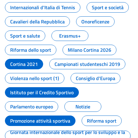
Internazionali d'Italia di Tennis
Sport e società
Cavalieri della Repubblica
Onoreficenze
Sport e salute
Erasmus+
Riforma dello sport
Milano Cortina 2026
Cortina 2021
Campionati studenteschi 2019
Violenza nello sport (1)
Consiglio d'Europa
Istituto per il Credito Sportivo
Parlamento europeo
Notizie
Promozione attività sportiva
Riforma sport
Giornata internazionale dello sport per lo sviluppo e la