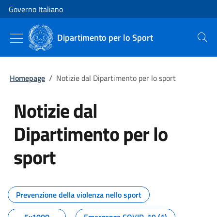
Vai al contenuto
Vai alla navigazione del sito
Governo Italiano
Dipartimento per lo Sport
Cerca
Homepage
/
Notizie dal Dipartimento per lo sport
Notizie dal
Dipartimento per lo
sport
Tutti i contenuti della pagina No
Prevenzione della violenza nello sport