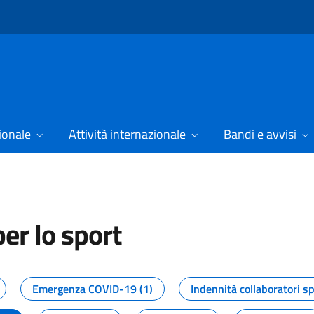
ionale
Attività internazionale
Bandi e avvisi
er lo sport
tizie dal Dipartimento per lo spor
Emergenza COVID-19 (1)
Indennità collaboratori sp