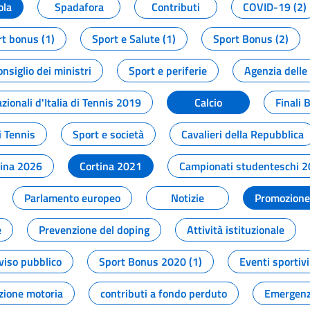
ola
Spadafora
Contributi
COVID-19 (2)
t bonus (1)
Sport e Salute (1)
Sport Bonus (2)
onsiglio dei ministri
Sport e periferie
Agenzia delle
zionali d'Italia di Tennis 2019
Calcio
Finali 
i Tennis
Sport e società
Cavalieri della Repubblica
tina 2026
Cortina 2021
Campionati studenteschi 
Parlamento europeo
Notizie
Promozione 
e
Prevenzione del doping
Attività istituzionale
viso pubblico
Sport Bonus 2020 (1)
Eventi sportivi
zione motoria
contributi a fondo perduto
Emergenz