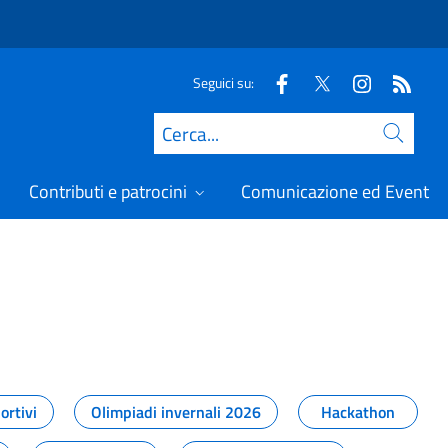
Seguici su:
Cerca
Contributi e patrocini
Comunicazione ed Eventi
t
ortivi
Olimpiadi invernali 2026
Hackathon