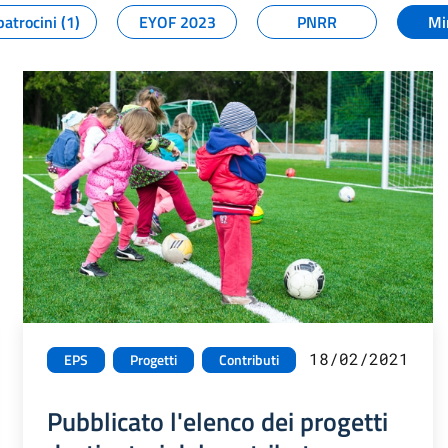
patrocini (1)
EYOF 2023
PNRR
Mi
18/02/2021
EPS
Progetti
Contributi
Pubblicato l'elenco dei progetti