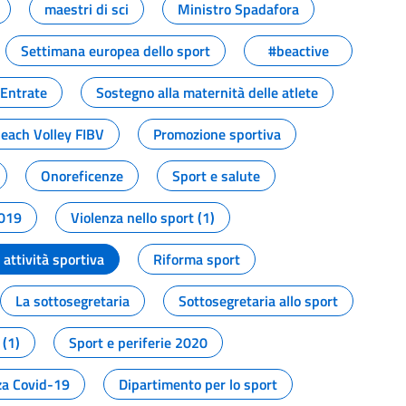
maestri di sci
Ministro Spadafora
Settimana europea dello sport
#beactive
 Entrate
Sostegno alla maternità delle atlete
Beach Volley FIBV
Promozione sportiva
Onoreficenze
Sport e salute
2019
Violenza nello sport (1)
attività sportiva
Riforma sport
La sottosegretaria
Sottosegretaria allo sport
 (1)
Sport e periferie 2020
a Covid-19
Dipartimento per lo sport