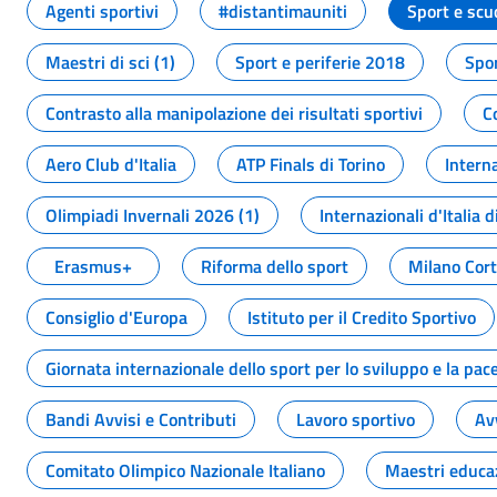
Agenti sportivi
#distantimauniti
Sport e scu
Maestri di sci (1)
Sport e periferie 2018
Spor
Contrasto alla manipolazione dei risultati sportivi
C
Aero Club d'Italia
ATP Finals di Torino
Interna
Olimpiadi Invernali 2026 (1)
Internazionali d'Italia d
Erasmus+
Riforma dello sport
Milano Cor
Consiglio d'Europa
Istituto per il Credito Sportivo
Giornata internazionale dello sport per lo sviluppo e la pac
Bandi Avvisi e Contributi
Lavoro sportivo
Av
Comitato Olimpico Nazionale Italiano
Maestri educa