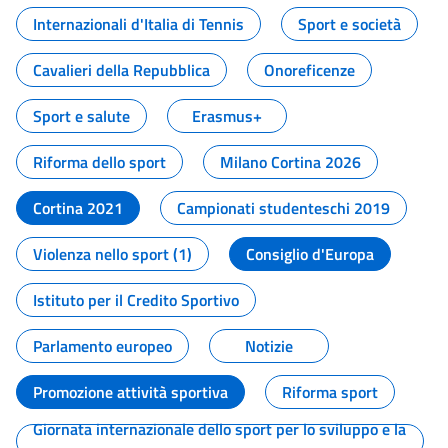
Internazionali d'Italia di Tennis
Sport e società
Cavalieri della Repubblica
Onoreficenze
Sport e salute
Erasmus+
Riforma dello sport
Milano Cortina 2026
Cortina 2021
Campionati studenteschi 2019
Violenza nello sport (1)
Consiglio d'Europa
Istituto per il Credito Sportivo
Parlamento europeo
Notizie
Promozione attività sportiva
Riforma sport
Giornata internazionale dello sport per lo sviluppo e la