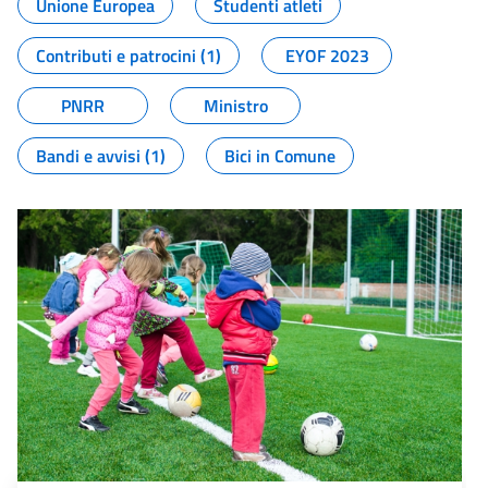
Unione Europea
Studenti atleti
Contributi e patrocini (1)
EYOF 2023
PNRR
Ministro
Bandi e avvisi (1)
Bici in Comune