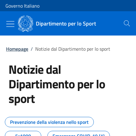
Vai al contenuto
Vai alla navigazione del sito
Governo Italiano
Dipartimento per lo Sport
Cerca
Homepage
/
Notizie dal Dipartimento per lo sport
Notizie dal
Dipartimento per lo
sport
Tutti i contenuti della pagina No
Prevenzione della violenza nello sport