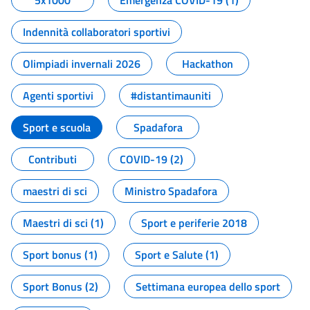
5x1000
Emergenza COVID-19 (1)
Indennità collaboratori sportivi
Olimpiadi invernali 2026
Hackathon
Agenti sportivi
#distantimauniti
Sport e scuola
Spadafora
Contributi
COVID-19 (2)
maestri di sci
Ministro Spadafora
Maestri di sci (1)
Sport e periferie 2018
Sport bonus (1)
Sport e Salute (1)
Sport Bonus (2)
Settimana europea dello sport