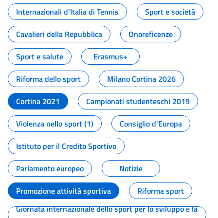
Internazionali d'Italia di Tennis
Sport e società
Cavalieri della Repubblica
Onoreficenze
Sport e salute
Erasmus+
Riforma dello sport
Milano Cortina 2026
Cortina 2021
Campionati studenteschi 2019
Violenza nello sport (1)
Consiglio d'Europa
Istituto per il Credito Sportivo
Parlamento europeo
Notizie
Promozione attività sportiva
Riforma sport
Giornata internazionale dello sport per lo sviluppo e la