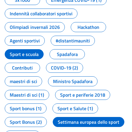
5x1000
Emergenza COVID-19 (1)
Indennità collaboratori sportivi
Olimpiadi invernali 2026
Hackathon
Agenti sportivi
#distantimauniti
Sport e scuola
Spadafora
Contributi
COVID-19 (2)
maestri di sci
Ministro Spadafora
Maestri di sci (1)
Sport e periferie 2018
Sport bonus (1)
Sport e Salute (1)
Sport Bonus (2)
Settimana europea dello sport