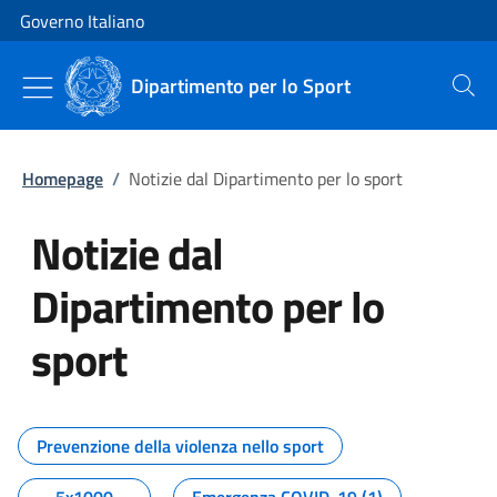
Vai al contenuto
Vai alla navigazione del sito
Governo Italiano
Dipartimento per lo Sport
Cerca
Homepage
/
Notizie dal Dipartimento per lo sport
Notizie dal
Dipartimento per lo
sport
Tutti i contenuti della pagina No
Prevenzione della violenza nello sport