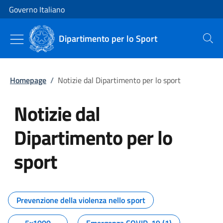
Vai al contenuto
Vai alla navigazione del sito
Governo Italiano
Dipartimento per lo Sport
Cerca
Homepage
/
Notizie dal Dipartimento per lo sport
Notizie dal
Dipartimento per lo
sport
Tutti i contenuti della pagina No
Prevenzione della violenza nello sport