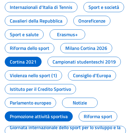
Internazionali d'Italia di Tennis
Sport e società
Cavalieri della Repubblica
Onoreficenze
Sport e salute
Erasmus+
Riforma dello sport
Milano Cortina 2026
Cortina 2021
Campionati studenteschi 2019
Violenza nello sport (1)
Consiglio d'Europa
Istituto per il Credito Sportivo
Parlamento europeo
Notizie
Promozione attività sportiva
Riforma sport
Giornata internazionale dello sport per lo sviluppo e la