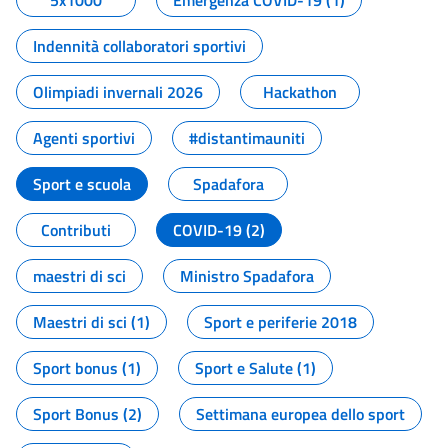
5x1000
Emergenza COVID-19 (1)
Indennità collaboratori sportivi
Olimpiadi invernali 2026
Hackathon
Agenti sportivi
#distantimauniti
Sport e scuola
Spadafora
Contributi
COVID-19 (2)
maestri di sci
Ministro Spadafora
Maestri di sci (1)
Sport e periferie 2018
Sport bonus (1)
Sport e Salute (1)
Sport Bonus (2)
Settimana europea dello sport