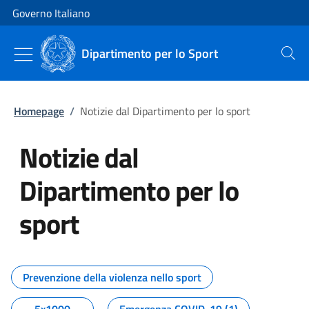
Vai al contenuto
Vai alla navigazione del sito
Governo Italiano
Dipartimento per lo Sport
Cerca
Homepage
/
Notizie dal Dipartimento per lo sport
Notizie dal
Dipartimento per lo
sport
Tutti i contenuti della pagina No
Prevenzione della violenza nello sport