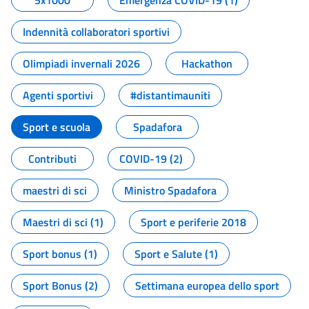
5x1000
Emergenza COVID-19 (1)
Indennità collaboratori sportivi
Olimpiadi invernali 2026
Hackathon
Agenti sportivi
#distantimauniti
Sport e scuola
Spadafora
Contributi
COVID-19 (2)
maestri di sci
Ministro Spadafora
Maestri di sci (1)
Sport e periferie 2018
Sport bonus (1)
Sport e Salute (1)
Sport Bonus (2)
Settimana europea dello sport