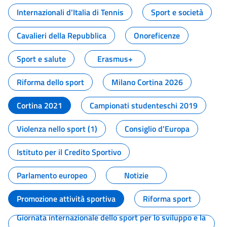
Internazionali d'Italia di Tennis
Sport e società
Cavalieri della Repubblica
Onoreficenze
Sport e salute
Erasmus+
Riforma dello sport
Milano Cortina 2026
Cortina 2021
Campionati studenteschi 2019
Violenza nello sport (1)
Consiglio d'Europa
Istituto per il Credito Sportivo
Parlamento europeo
Notizie
Promozione attività sportiva
Riforma sport
Giornata internazionale dello sport per lo sviluppo e la