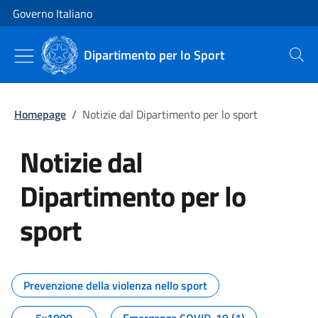
Vai al contenuto
Vai alla navigazione del sito
Governo Italiano
Dipartimento per lo Sport
Cerca
Homepage
/
Notizie dal Dipartimento per lo sport
Notizie dal
Dipartimento per lo
sport
Tutti i contenuti della pagina No
Prevenzione della violenza nello sport