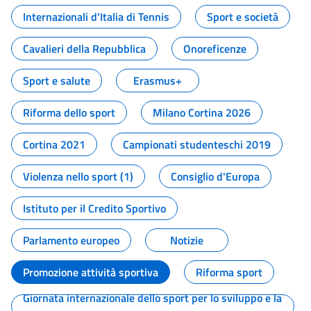
Internazionali d'Italia di Tennis
Sport e società
Cavalieri della Repubblica
Onoreficenze
Sport e salute
Erasmus+
Riforma dello sport
Milano Cortina 2026
Cortina 2021
Campionati studenteschi 2019
Violenza nello sport (1)
Consiglio d'Europa
Istituto per il Credito Sportivo
Parlamento europeo
Notizie
Promozione attività sportiva
Riforma sport
Giornata internazionale dello sport per lo sviluppo e la