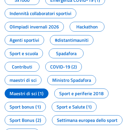
5x1000
Emergenza COVID-19 (1)
Indennità collaboratori sportivi
Olimpiadi invernali 2026
Hackathon
Agenti sportivi
#distantimauniti
Sport e scuola
Spadafora
Contributi
COVID-19 (2)
maestri di sci
Ministro Spadafora
Maestri di sci (1)
Sport e periferie 2018
Sport bonus (1)
Sport e Salute (1)
Sport Bonus (2)
Settimana europea dello sport