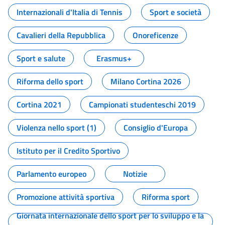
Internazionali d'Italia di Tennis
Sport e società
Cavalieri della Repubblica
Onoreficenze
Sport e salute
Erasmus+
Riforma dello sport
Milano Cortina 2026
Cortina 2021
Campionati studenteschi 2019
Violenza nello sport (1)
Consiglio d'Europa
Istituto per il Credito Sportivo
Parlamento europeo
Notizie
Promozione attività sportiva
Riforma sport
Giornata internazionale dello sport per lo sviluppo e la