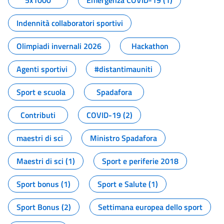
5x1000
Emergenza COVID-19 (1)
Indennità collaboratori sportivi
Olimpiadi invernali 2026
Hackathon
Agenti sportivi
#distantimauniti
Sport e scuola
Spadafora
Contributi
COVID-19 (2)
maestri di sci
Ministro Spadafora
Maestri di sci (1)
Sport e periferie 2018
Sport bonus (1)
Sport e Salute (1)
Sport Bonus (2)
Settimana europea dello sport