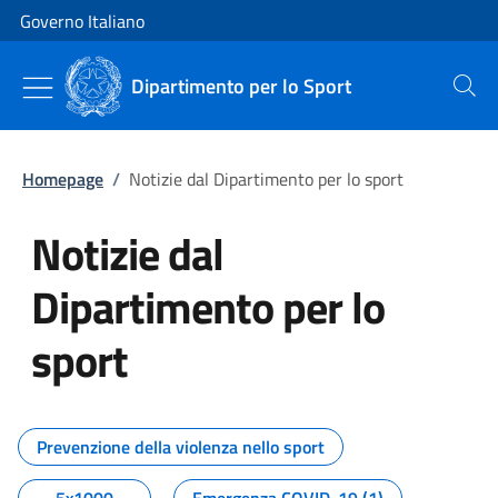
Vai al contenuto
Vai alla navigazione del sito
Governo Italiano
Dipartimento per lo Sport
Cerca
Homepage
/
Notizie dal Dipartimento per lo sport
Notizie dal
Dipartimento per lo
sport
Tutti i contenuti della pagina No
Prevenzione della violenza nello sport