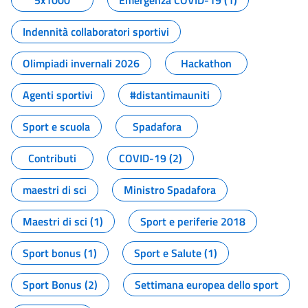
5x1000
Emergenza COVID-19 (1)
Indennità collaboratori sportivi
Olimpiadi invernali 2026
Hackathon
Agenti sportivi
#distantimauniti
Sport e scuola
Spadafora
Contributi
COVID-19 (2)
maestri di sci
Ministro Spadafora
Maestri di sci (1)
Sport e periferie 2018
Sport bonus (1)
Sport e Salute (1)
Sport Bonus (2)
Settimana europea dello sport