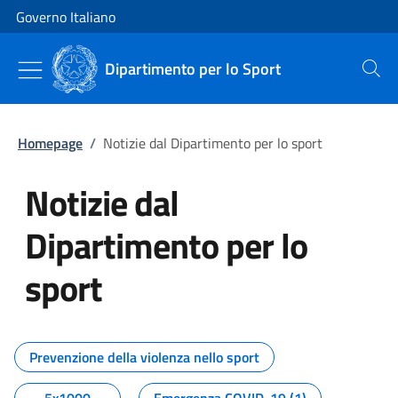
Vai al contenuto
Vai alla navigazione del sito
Governo Italiano
Dipartimento per lo Sport
Cerca
Homepage
/
Notizie dal Dipartimento per lo sport
Notizie dal
Dipartimento per lo
sport
Tutti i contenuti della pagina No
Prevenzione della violenza nello sport