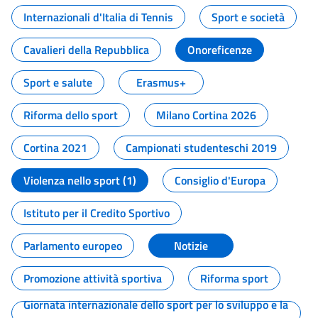
Internazionali d'Italia di Tennis
Sport e società
Cavalieri della Repubblica
Onoreficenze
Sport e salute
Erasmus+
Riforma dello sport
Milano Cortina 2026
Cortina 2021
Campionati studenteschi 2019
Violenza nello sport (1)
Consiglio d'Europa
Istituto per il Credito Sportivo
Parlamento europeo
Notizie
Promozione attività sportiva
Riforma sport
Giornata internazionale dello sport per lo sviluppo e la