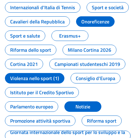
Internazionali d'Italia di Tennis
Sport e società
Cavalieri della Repubblica
Onoreficenze
Sport e salute
Erasmus+
Riforma dello sport
Milano Cortina 2026
Cortina 2021
Campionati studenteschi 2019
Violenza nello sport (1)
Consiglio d'Europa
Istituto per il Credito Sportivo
Parlamento europeo
Notizie
Promozione attività sportiva
Riforma sport
Giornata internazionale dello sport per lo sviluppo e la