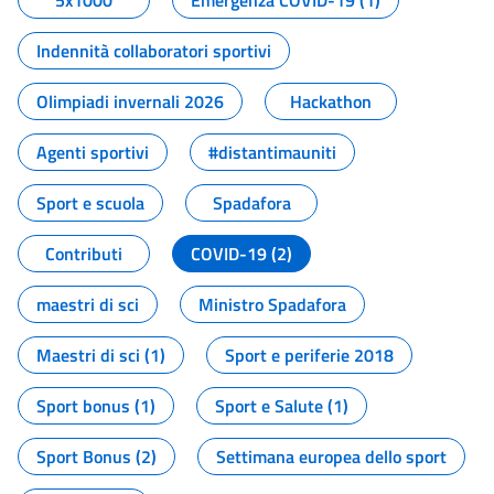
5x1000
Emergenza COVID-19 (1)
Indennità collaboratori sportivi
Olimpiadi invernali 2026
Hackathon
Agenti sportivi
#distantimauniti
Sport e scuola
Spadafora
Contributi
COVID-19 (2)
maestri di sci
Ministro Spadafora
Maestri di sci (1)
Sport e periferie 2018
Sport bonus (1)
Sport e Salute (1)
Sport Bonus (2)
Settimana europea dello sport