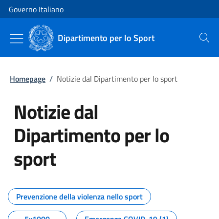
Vai al contenuto
Vai alla navigazione del sito
Governo Italiano
Dipartimento per lo Sport
Cerca
Homepage
/
Notizie dal Dipartimento per lo sport
Notizie dal
Dipartimento per lo
sport
Tutti i contenuti della pagina No
Prevenzione della violenza nello sport