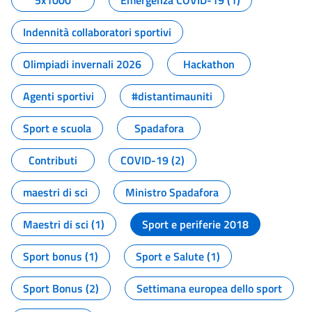
5x1000
Emergenza COVID-19 (1)
Indennità collaboratori sportivi
Olimpiadi invernali 2026
Hackathon
Agenti sportivi
#distantimauniti
Sport e scuola
Spadafora
Contributi
COVID-19 (2)
maestri di sci
Ministro Spadafora
Maestri di sci (1)
Sport e periferie 2018
Sport bonus (1)
Sport e Salute (1)
Sport Bonus (2)
Settimana europea dello sport