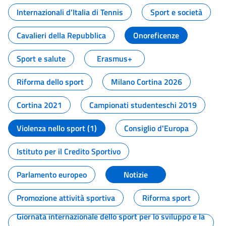
Internazionali d'Italia di Tennis
Sport e società
Cavalieri della Repubblica
Onoreficenze
Sport e salute
Erasmus+
Riforma dello sport
Milano Cortina 2026
Cortina 2021
Campionati studenteschi 2019
Violenza nello sport (1)
Consiglio d'Europa
Istituto per il Credito Sportivo
Parlamento europeo
Notizie
Promozione attività sportiva
Riforma sport
Giornata internazionale dello sport per lo sviluppo e la