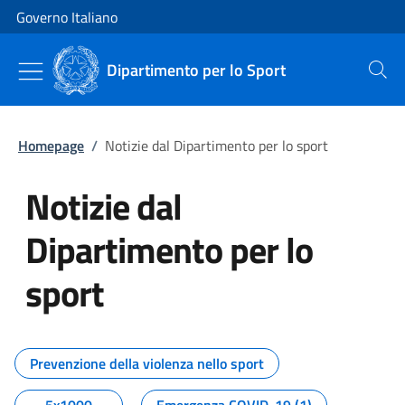
Vai al contenuto
Vai alla navigazione del sito
Governo Italiano
Dipartimento per lo Sport
Cerca
Homepage
/
Notizie dal Dipartimento per lo sport
Notizie dal
Dipartimento per lo
sport
Tutti i contenuti della pagina No
Prevenzione della violenza nello sport