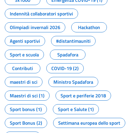
5x1000
Emergenza COVID-19 (1)
Indennità collaboratori sportivi
Olimpiadi invernali 2026
Hackathon
Agenti sportivi
#distantimauniti
Sport e scuola
Spadafora
Contributi
COVID-19 (2)
maestri di sci
Ministro Spadafora
Maestri di sci (1)
Sport e periferie 2018
Sport bonus (1)
Sport e Salute (1)
Sport Bonus (2)
Settimana europea dello sport