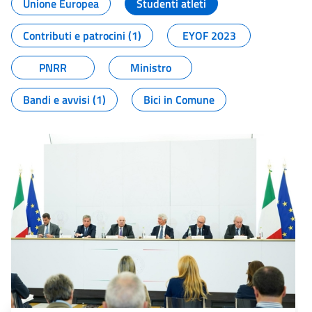
Unione Europea
Studenti atleti
Contributi e patrocini (1)
EYOF 2023
PNRR
Ministro
Bandi e avvisi (1)
Bici in Comune