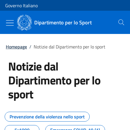
Vai al contenuto
Vai alla navigazione del sito
Governo Italiano
Dipartimento per lo Sport
Cerca
Homepage
/
Notizie dal Dipartimento per lo sport
Notizie dal
Dipartimento per lo
sport
Tutti i contenuti della pagina No
Prevenzione della violenza nello sport