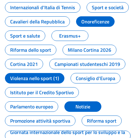
Internazionali d'Italia di Tennis
Sport e società
Cavalieri della Repubblica
Onoreficenze
Sport e salute
Erasmus+
Riforma dello sport
Milano Cortina 2026
Cortina 2021
Campionati studenteschi 2019
Violenza nello sport (1)
Consiglio d'Europa
Istituto per il Credito Sportivo
Parlamento europeo
Notizie
Promozione attività sportiva
Riforma sport
Giornata internazionale dello sport per lo sviluppo e la