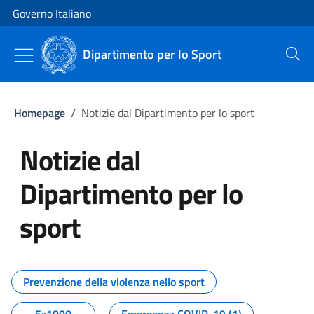
Vai al contenuto
Vai alla navigazione del sito
Governo Italiano
Dipartimento per lo Sport
Cerca
Homepage
/
Notizie dal Dipartimento per lo sport
Notizie dal
Dipartimento per lo
sport
Tutti i contenuti della pagina No
Prevenzione della violenza nello sport