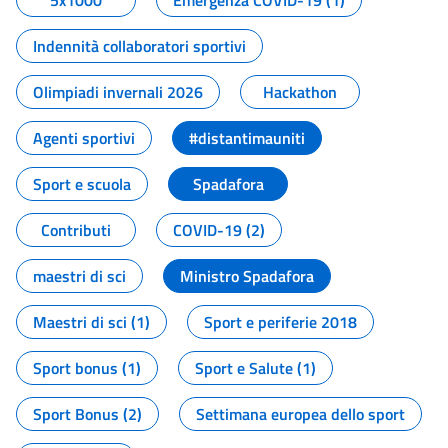
5x1000
Emergenza COVID-19 (1)
Indennità collaboratori sportivi
Olimpiadi invernali 2026
Hackathon
Agenti sportivi
#distantimauniti
Sport e scuola
Spadafora
Contributi
COVID-19 (2)
maestri di sci
Ministro Spadafora
Maestri di sci (1)
Sport e periferie 2018
Sport bonus (1)
Sport e Salute (1)
Sport Bonus (2)
Settimana europea dello sport