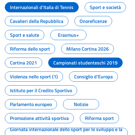
Internazionali d'Italia di Tennis
Sport e società
Cavalieri della Repubblica
Onoreficenze
Sport e salute
Erasmus+
Riforma dello sport
Milano Cortina 2026
Cortina 2021
Campionati studenteschi 2019
Violenza nello sport (1)
Consiglio d'Europa
Istituto per il Credito Sportivo
Parlamento europeo
Notizie
Promozione attività sportiva
Riforma sport
Giornata internazionale dello sport per lo sviluppo e la