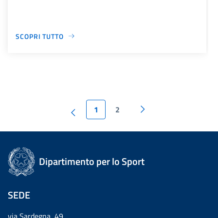
SCOPRI TUTTO
1
2
Dipartimento per lo Sport
SEDE
via Sardegna, 49