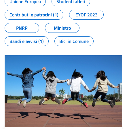
Unione Europea
Studenti atleti
Contributi e patrocini (1)
EYOF 2023
PNRR
Ministro
Bandi e avvisi (1)
Bici in Comune