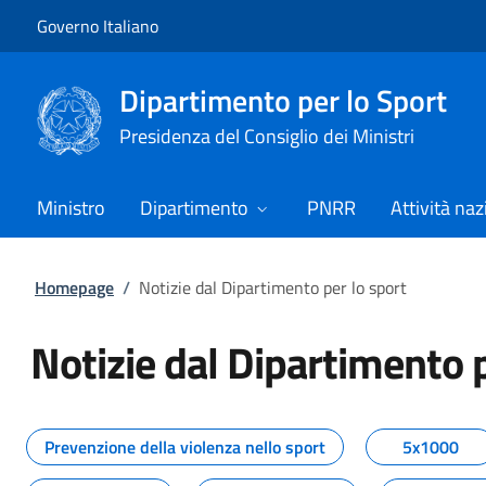
Vai al contenuto
Vai alla navigazione del sito
Governo Italiano
Dipartimento per lo Sport
Presidenza del Consiglio dei Ministri
Ministro
Dipartimento
PNRR
Attività naz
Homepage
/
Notizie dal Dipartimento per lo sport
Notizie dal Dipartimento p
Tutti i contenuti della pagina No
Prevenzione della violenza nello sport
5x1000