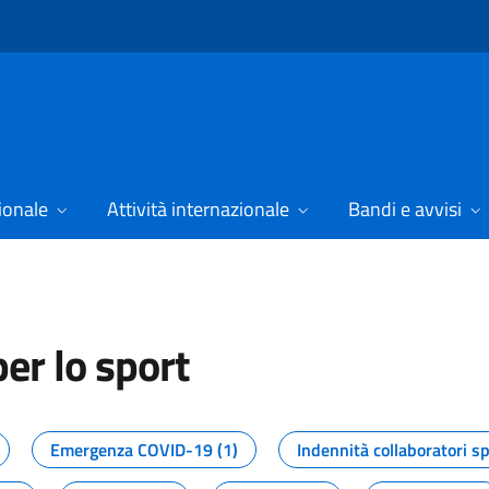
ionale
Attività internazionale
Bandi e avvisi
er lo sport
tizie dal Dipartimento per lo spor
Emergenza COVID-19 (1)
Indennità collaboratori sp