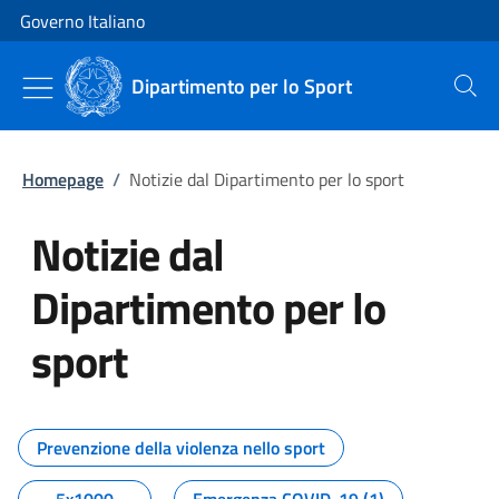
Vai al contenuto
Vai alla navigazione del sito
Governo Italiano
Dipartimento per lo Sport
Cerca
Homepage
/
Notizie dal Dipartimento per lo sport
Notizie dal
Dipartimento per lo
sport
Tutti i contenuti della pagina No
Prevenzione della violenza nello sport