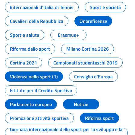
Internazionali d'Italia di Tennis
Sport e società
Cavalieri della Repubblica
Onoreficenze
Sport e salute
Erasmus+
Riforma dello sport
Milano Cortina 2026
Cortina 2021
Campionati studenteschi 2019
Violenza nello sport (1)
Consiglio d'Europa
Istituto per il Credito Sportivo
Parlamento europeo
Notizie
Promozione attività sportiva
Riforma sport
Giornata internazionale dello sport per lo sviluppo e la