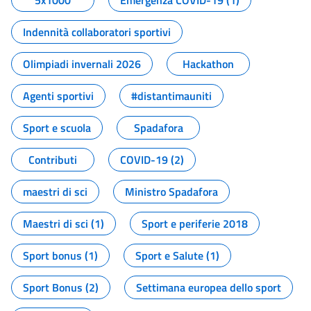
5x1000
Emergenza COVID-19 (1)
Indennità collaboratori sportivi
Olimpiadi invernali 2026
Hackathon
Agenti sportivi
#distantimauniti
Sport e scuola
Spadafora
Contributi
COVID-19 (2)
maestri di sci
Ministro Spadafora
Maestri di sci (1)
Sport e periferie 2018
Sport bonus (1)
Sport e Salute (1)
Sport Bonus (2)
Settimana europea dello sport