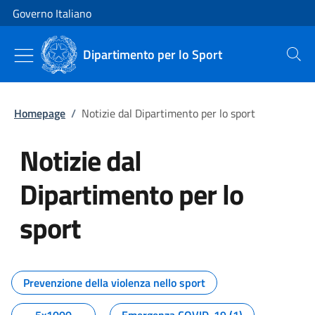
Vai al contenuto
Vai alla navigazione del sito
Governo Italiano
Dipartimento per lo Sport
Cerca
Homepage
/
Notizie dal Dipartimento per lo sport
Notizie dal
Dipartimento per lo
sport
Tutti i contenuti della pagina No
Prevenzione della violenza nello sport