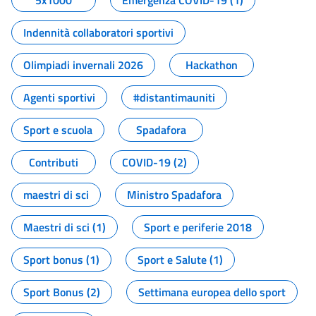
5x1000
Emergenza COVID-19 (1)
Indennità collaboratori sportivi
Olimpiadi invernali 2026
Hackathon
Agenti sportivi
#distantimauniti
Sport e scuola
Spadafora
Contributi
COVID-19 (2)
maestri di sci
Ministro Spadafora
Maestri di sci (1)
Sport e periferie 2018
Sport bonus (1)
Sport e Salute (1)
Sport Bonus (2)
Settimana europea dello sport