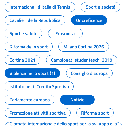
Internazionali d'Italia di Tennis
Sport e società
Cavalieri della Repubblica
Onoreficenze
Sport e salute
Erasmus+
Riforma dello sport
Milano Cortina 2026
Cortina 2021
Campionati studenteschi 2019
Violenza nello sport (1)
Consiglio d'Europa
Istituto per il Credito Sportivo
Parlamento europeo
Notizie
Promozione attività sportiva
Riforma sport
Giornata internazionale dello sport per lo sviluppo e la