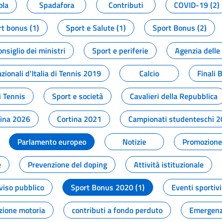
ola
Spadafora
Contributi
COVID-19 (2)
t bonus (1)
Sport e Salute (1)
Sport Bonus (2)
onsiglio dei ministri
Sport e periferie
Agenzia delle
zionali d'Italia di Tennis 2019
Calcio
Finali 
i Tennis
Sport e società
Cavalieri della Repubblica
tina 2026
Cortina 2021
Campionati studenteschi 
Parlamento europeo
Notizie
Promozione 
e
Prevenzione del doping
Attività istituzionale
viso pubblico
Sport Bonus 2020 (1)
Eventi sportivi
zione motoria
contributi a fondo perduto
Emergenz