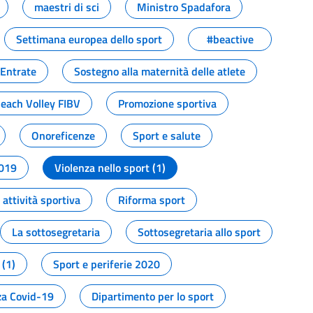
maestri di sci
Ministro Spadafora
Settimana europea dello sport
#beactive
 Entrate
Sostegno alla maternità delle atlete
Beach Volley FIBV
Promozione sportiva
Onoreficenze
Sport e salute
2019
Violenza nello sport (1)
attività sportiva
Riforma sport
La sottosegretaria
Sottosegretaria allo sport
 (1)
Sport e periferie 2020
a Covid-19
Dipartimento per lo sport