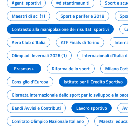
Agenti sportivi
#distantimauniti
Sport e scu
Maestri di sci (1)
Sport e periferie 2018
Spor
Contrasto alla manipolazione dei risultati sportivi
C
Aero Club d'Italia
ATP Finals di Torino
Interna
Olimpiadi Invernali 2026 (1)
Internazionali d'Italia d
Erasmus+
Riforma dello sport
Milano Cor
Consiglio d'Europa
Istituto per il Credito Sportivo
Giornata internazionale dello sport per lo sviluppo e la pac
Bandi Avvisi e Contributi
Lavoro sportivo
Av
Comitato Olimpico Nazionale Italiano
Maestri educa