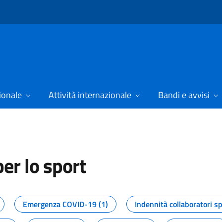
ionale
Attività internazionale
Bandi e avvisi
er lo sport
tizie dal Dipartimento per lo spor
Emergenza COVID-19 (1)
Indennità collaboratori sp