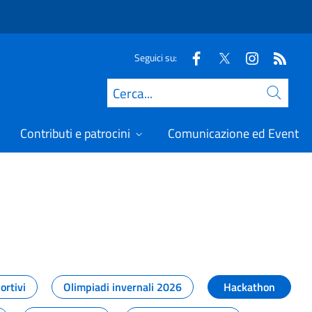
Seguici su:
Cerca
Contributi e patrocini
Comunicazione ed Eventi
t
ortivi
Olimpiadi invernali 2026
Hackathon