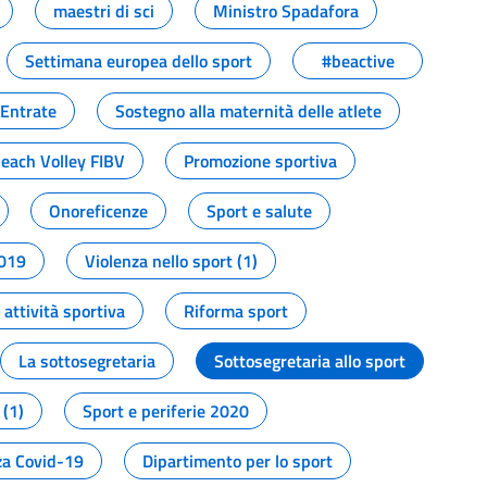
maestri di sci
Ministro Spadafora
Settimana europea dello sport
#beactive
 Entrate
Sostegno alla maternità delle atlete
Beach Volley FIBV
Promozione sportiva
Onoreficenze
Sport e salute
2019
Violenza nello sport (1)
attività sportiva
Riforma sport
La sottosegretaria
Sottosegretaria allo sport
 (1)
Sport e periferie 2020
a Covid-19
Dipartimento per lo sport