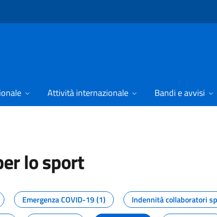
ionale
Attività internazionale
Bandi e avvisi
er lo sport
tizie dal Dipartimento per lo spor
Emergenza COVID-19 (1)
Indennità collaboratori sp