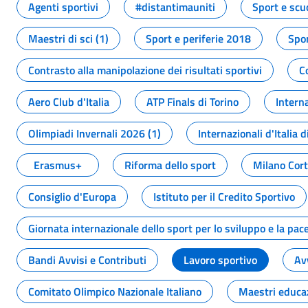
Agenti sportivi
#distantimauniti
Sport e scu
Maestri di sci (1)
Sport e periferie 2018
Spor
Contrasto alla manipolazione dei risultati sportivi
C
Aero Club d'Italia
ATP Finals di Torino
Interna
Olimpiadi Invernali 2026 (1)
Internazionali d'Italia d
Erasmus+
Riforma dello sport
Milano Cor
Consiglio d'Europa
Istituto per il Credito Sportivo
Giornata internazionale dello sport per lo sviluppo e la pac
Bandi Avvisi e Contributi
Lavoro sportivo
Av
Comitato Olimpico Nazionale Italiano
Maestri educa