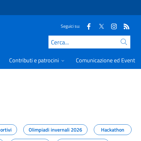
Seguici su:
Cerca
Contributi e patrocini
Comunicazione ed Eventi
t
ortivi
Olimpiadi invernali 2026
Hackathon