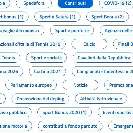
ola
Spadafora
Contributi
COVID-19 (2)
t bonus (1)
Sport e Salute (1)
Sport Bonus (2)
onsiglio dei ministri
Sport e periferie
Agenzia delle
zionali d'Italia di Tennis 2019
Calcio
Finali 
i Tennis
Sport e società
Cavalieri della Repubblica
tina 2026
Cortina 2021
Campionati studenteschi 
Parlamento europeo
Notizie
Promozione 
e
Prevenzione del doping
Attività istituzionale
viso pubblico
Sport Bonus 2020 (1)
Eventi sportivi
zione motoria
contributi a fondo perduto
Emergenz