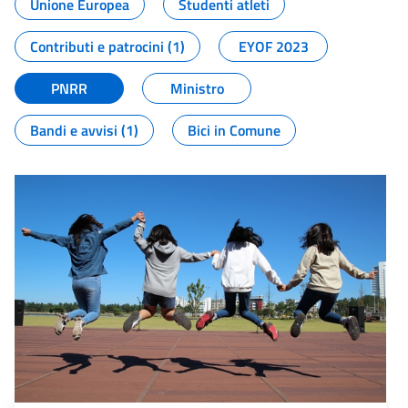
Unione Europea
Studenti atleti
Contributi e patrocini (1)
EYOF 2023
PNRR
Ministro
Bandi e avvisi (1)
Bici in Comune