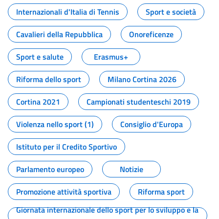
Internazionali d'Italia di Tennis
Sport e società
Cavalieri della Repubblica
Onoreficenze
Sport e salute
Erasmus+
Riforma dello sport
Milano Cortina 2026
Cortina 2021
Campionati studenteschi 2019
Violenza nello sport (1)
Consiglio d'Europa
Istituto per il Credito Sportivo
Parlamento europeo
Notizie
Promozione attività sportiva
Riforma sport
Giornata internazionale dello sport per lo sviluppo e la