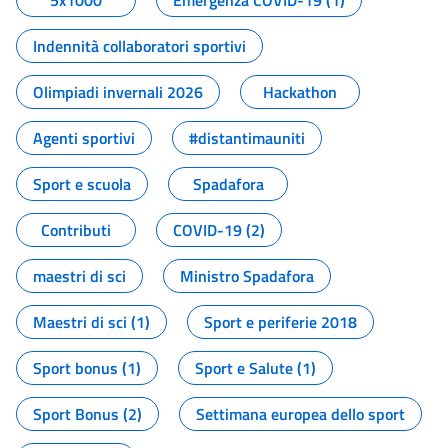
5x1000
Emergenza COVID-19 (1)
Indennità collaboratori sportivi
Olimpiadi invernali 2026
Hackathon
Agenti sportivi
#distantimauniti
Sport e scuola
Spadafora
Contributi
COVID-19 (2)
maestri di sci
Ministro Spadafora
Maestri di sci (1)
Sport e periferie 2018
Sport bonus (1)
Sport e Salute (1)
Sport Bonus (2)
Settimana europea dello sport