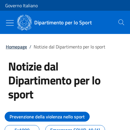
Vai al contenuto
Vai alla navigazione del sito
Governo Italiano
Dipartimento per lo Sport
Cerca
Homepage
/
Notizie dal Dipartimento per lo sport
Notizie dal
Dipartimento per lo
sport
Tutti i contenuti della pagina No
Prevenzione della violenza nello sport