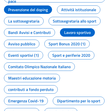
pace
Prevenzione del doping
Attività istituzionale
La sottosegretaria
Sottosegretaria allo sport
Bandi Avvisi e Contributi
Lavoro sportivo
Avviso pubblico
Sport Bonus 2020 (1)
Eventi sportivi (1)
Sport e periferie 2020
Comitato Olimpico Nazionale Italiano
Maestri educazione motoria
contributi a fondo perduto
Emergenza Covid-19
Dipartimento per lo sport