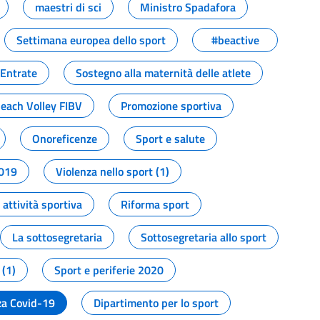
maestri di sci
Ministro Spadafora
Settimana europea dello sport
#beactive
 Entrate
Sostegno alla maternità delle atlete
Beach Volley FIBV
Promozione sportiva
Onoreficenze
Sport e salute
2019
Violenza nello sport (1)
attività sportiva
Riforma sport
La sottosegretaria
Sottosegretaria allo sport
 (1)
Sport e periferie 2020
a Covid-19
Dipartimento per lo sport