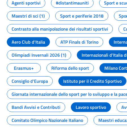
Agenti sportivi
#distantimauniti
Sport e scu
Maestri di sci (1)
Sport e periferie 2018
Spor
Contrasto alla manipolazione dei risultati sportivi
C
Aero Club d'Italia
ATP Finals di Torino
Interna
Olimpiadi Invernali 2026 (1)
Internazionali d'Italia d
Erasmus+
Riforma dello sport
Milano Cor
Consiglio d'Europa
Istituto per il Credito Sportivo
Giornata internazionale dello sport per lo sviluppo e la pac
Bandi Avvisi e Contributi
Lavoro sportivo
Av
Comitato Olimpico Nazionale Italiano
Maestri educa