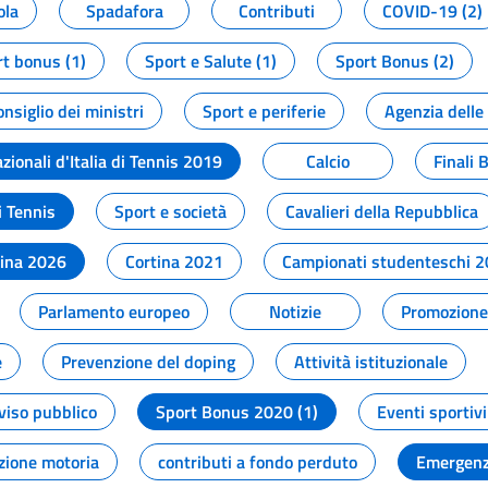
ola
Spadafora
Contributi
COVID-19 (2)
t bonus (1)
Sport e Salute (1)
Sport Bonus (2)
onsiglio dei ministri
Sport e periferie
Agenzia delle
zionali d'Italia di Tennis 2019
Calcio
Finali 
i Tennis
Sport e società
Cavalieri della Repubblica
tina 2026
Cortina 2021
Campionati studenteschi 
Parlamento europeo
Notizie
Promozione 
e
Prevenzione del doping
Attività istituzionale
viso pubblico
Sport Bonus 2020 (1)
Eventi sportivi
zione motoria
contributi a fondo perduto
Emergenz