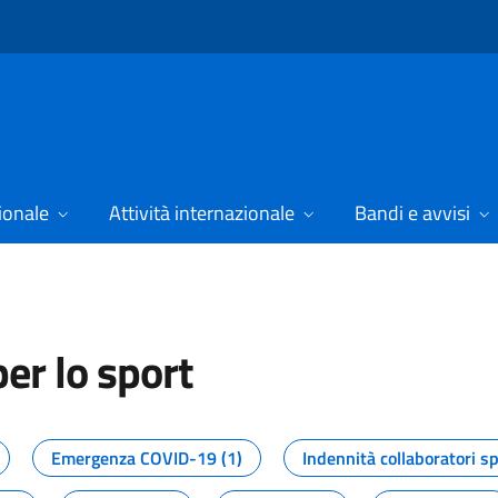
ionale
Attività internazionale
Bandi e avvisi
er lo sport
tizie dal Dipartimento per lo spor
Emergenza COVID-19 (1)
Indennità collaboratori sp