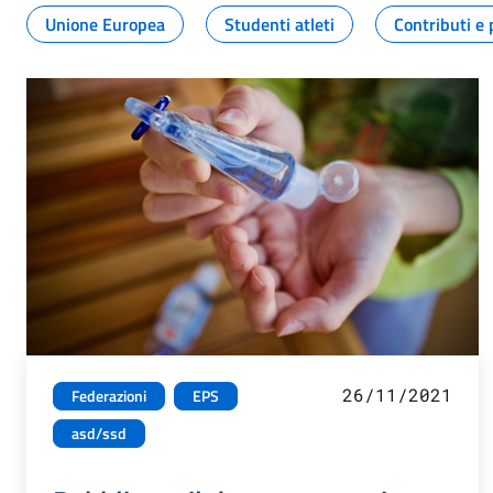
Unione Europea
Studenti atleti
Contributi e 
26/11/2021
Federazioni
EPS
asd/ssd