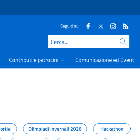
Seguici su:
Cerca
Contributi e patrocini
Comunicazione ed Eventi
t
ortivi
Olimpiadi invernali 2026
Hackathon