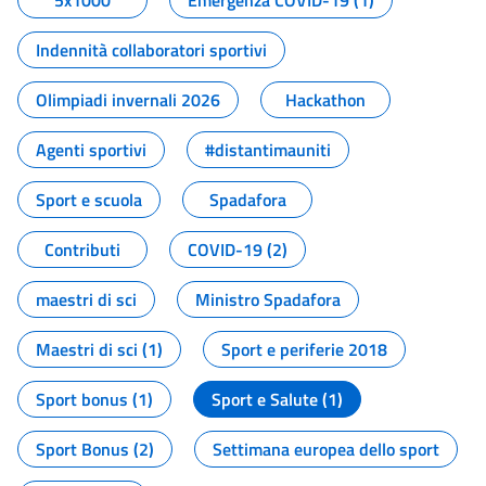
5x1000
Emergenza COVID-19 (1)
Indennità collaboratori sportivi
Olimpiadi invernali 2026
Hackathon
Agenti sportivi
#distantimauniti
Sport e scuola
Spadafora
Contributi
COVID-19 (2)
maestri di sci
Ministro Spadafora
Maestri di sci (1)
Sport e periferie 2018
Sport bonus (1)
Sport e Salute (1)
Sport Bonus (2)
Settimana europea dello sport