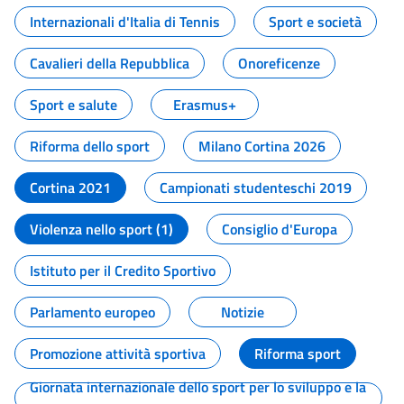
Internazionali d'Italia di Tennis
Sport e società
Cavalieri della Repubblica
Onoreficenze
Sport e salute
Erasmus+
Riforma dello sport
Milano Cortina 2026
Cortina 2021
Campionati studenteschi 2019
Violenza nello sport (1)
Consiglio d'Europa
Istituto per il Credito Sportivo
Parlamento europeo
Notizie
Promozione attività sportiva
Riforma sport
Giornata internazionale dello sport per lo sviluppo e la