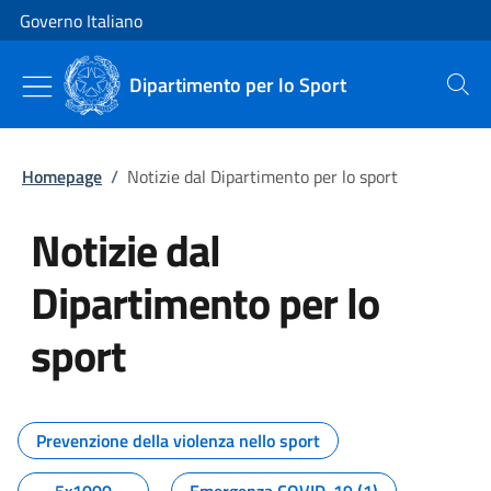
Vai al contenuto
Vai alla navigazione del sito
Governo Italiano
Dipartimento per lo Sport
Cerca
Homepage
/
Notizie dal Dipartimento per lo sport
Notizie dal
Dipartimento per lo
sport
Tutti i contenuti della pagina No
Prevenzione della violenza nello sport