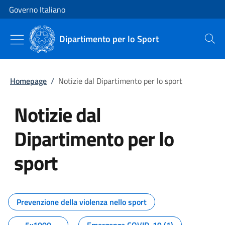
Vai al contenuto
Vai alla navigazione del sito
Governo Italiano
Dipartimento per lo Sport
Cerca
Homepage
/
Notizie dal Dipartimento per lo sport
Notizie dal
Dipartimento per lo
sport
Tutti i contenuti della pagina No
Prevenzione della violenza nello sport