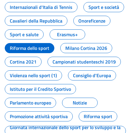
Internazionali d'Italia di Tennis
Sport e società
Cavalieri della Repubblica
Onoreficenze
Sport e salute
Erasmus+
Riforma dello sport
Milano Cortina 2026
Cortina 2021
Campionati studenteschi 2019
Violenza nello sport (1)
Consiglio d'Europa
Istituto per il Credito Sportivo
Parlamento europeo
Notizie
Promozione attività sportiva
Riforma sport
Giornata internazionale dello sport per lo sviluppo e la