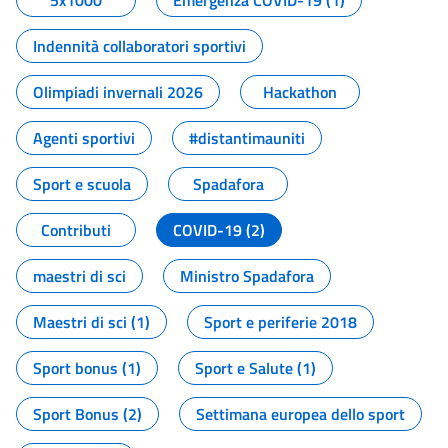
5x1000
Emergenza COVID-19 (1)
Indennità collaboratori sportivi
Olimpiadi invernali 2026
Hackathon
Agenti sportivi
#distantimauniti
Sport e scuola
Spadafora
Contributi
COVID-19 (2)
maestri di sci
Ministro Spadafora
Maestri di sci (1)
Sport e periferie 2018
Sport bonus (1)
Sport e Salute (1)
Sport Bonus (2)
Settimana europea dello sport