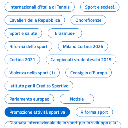
Internazionali d'Italia di Tennis
Sport e società
Cavalieri della Repubblica
Onoreficenze
Sport e salute
Erasmus+
Riforma dello sport
Milano Cortina 2026
Cortina 2021
Campionati studenteschi 2019
Violenza nello sport (1)
Consiglio d'Europa
Istituto per il Credito Sportivo
Parlamento europeo
Notizie
Promozione attività sportiva
Riforma sport
Giornata internazionale dello sport per lo sviluppo e la