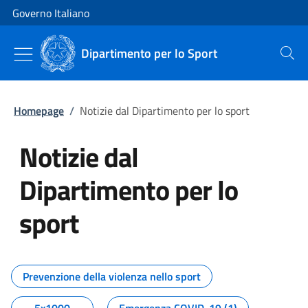
Vai al contenuto
Vai alla navigazione del sito
Governo Italiano
Dipartimento per lo Sport
Cerca
Homepage
/
Notizie dal Dipartimento per lo sport
Notizie dal
Dipartimento per lo
sport
Tutti i contenuti della pagina No
Prevenzione della violenza nello sport