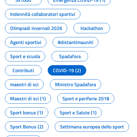
5x1000
Emergenza COVID-19 (1)
Indennità collaboratori sportivi
Olimpiadi invernali 2026
Hackathon
Agenti sportivi
#distantimauniti
Sport e scuola
Spadafora
Contributi
COVID-19 (2)
maestri di sci
Ministro Spadafora
Maestri di sci (1)
Sport e periferie 2018
Sport bonus (1)
Sport e Salute (1)
Sport Bonus (2)
Settimana europea dello sport