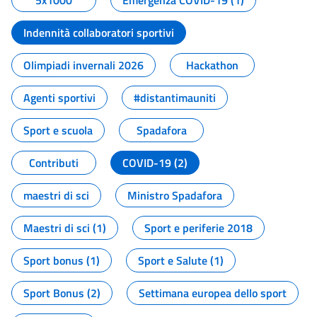
5x1000
Emergenza COVID-19 (1)
Indennità collaboratori sportivi
Olimpiadi invernali 2026
Hackathon
Agenti sportivi
#distantimauniti
Sport e scuola
Spadafora
Contributi
COVID-19 (2)
maestri di sci
Ministro Spadafora
Maestri di sci (1)
Sport e periferie 2018
Sport bonus (1)
Sport e Salute (1)
Sport Bonus (2)
Settimana europea dello sport