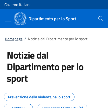
Vai al contenuto
Vai alla navigazione del sito
Governo Italiano
Dipartimento per lo Sport
Cerca
Homepage
/
Notizie dal Dipartimento per lo sport
Notizie dal
Dipartimento per lo
sport
Tutti i contenuti della pagina No
Prevenzione della violenza nello sport