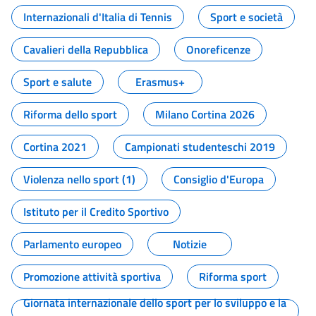
Internazionali d'Italia di Tennis
Sport e società
Cavalieri della Repubblica
Onoreficenze
Sport e salute
Erasmus+
Riforma dello sport
Milano Cortina 2026
Cortina 2021
Campionati studenteschi 2019
Violenza nello sport (1)
Consiglio d'Europa
Istituto per il Credito Sportivo
Parlamento europeo
Notizie
Promozione attività sportiva
Riforma sport
Giornata internazionale dello sport per lo sviluppo e la