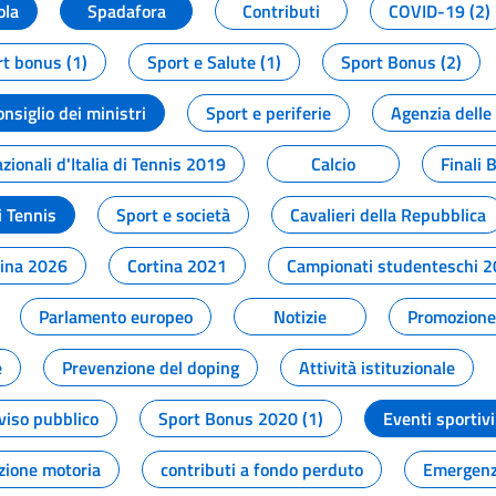
ola
Spadafora
Contributi
COVID-19 (2)
t bonus (1)
Sport e Salute (1)
Sport Bonus (2)
onsiglio dei ministri
Sport e periferie
Agenzia delle
zionali d'Italia di Tennis 2019
Calcio
Finali 
i Tennis
Sport e società
Cavalieri della Repubblica
tina 2026
Cortina 2021
Campionati studenteschi 
Parlamento europeo
Notizie
Promozione 
e
Prevenzione del doping
Attività istituzionale
viso pubblico
Sport Bonus 2020 (1)
Eventi sportivi
zione motoria
contributi a fondo perduto
Emergenz