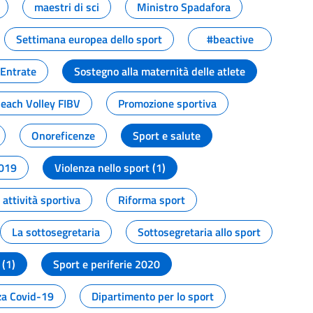
maestri di sci
Ministro Spadafora
Settimana europea dello sport
#beactive
 Entrate
Sostegno alla maternità delle atlete
Beach Volley FIBV
Promozione sportiva
Onoreficenze
Sport e salute
2019
Violenza nello sport (1)
attività sportiva
Riforma sport
La sottosegretaria
Sottosegretaria allo sport
 (1)
Sport e periferie 2020
a Covid-19
Dipartimento per lo sport