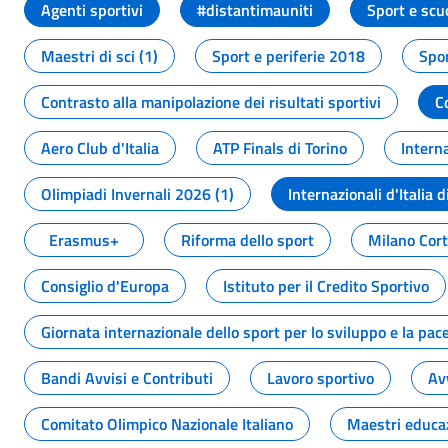
Agenti sportivi
#distantimauniti
Sport e scu
Maestri di sci (1)
Sport e periferie 2018
Spor
Contrasto alla manipolazione dei risultati sportivi
C
Aero Club d'Italia
ATP Finals di Torino
Interna
Olimpiadi Invernali 2026 (1)
Internazionali d'Italia d
Erasmus+
Riforma dello sport
Milano Cor
Consiglio d'Europa
Istituto per il Credito Sportivo
Giornata internazionale dello sport per lo sviluppo e la pac
Bandi Avvisi e Contributi
Lavoro sportivo
Av
Comitato Olimpico Nazionale Italiano
Maestri educa