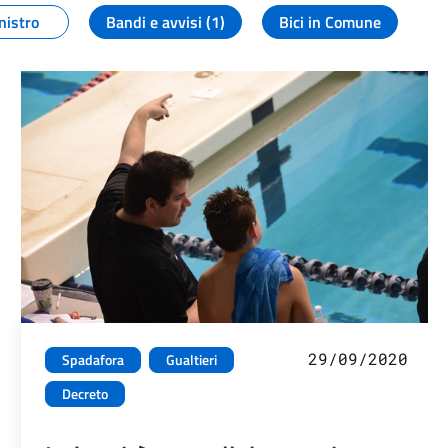
nistro
Bandi e avvisi (1)
Bici in Comune
29/09/2020
Spadafora
Gualtieri
Decreto