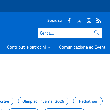
Seguici su:
Cerca
Contributi e patrocini
Comunicazione ed Eventi
t
ortivi
Olimpiadi invernali 2026
Hackathon