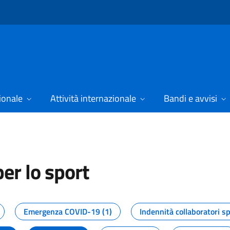
ionale
Attività internazionale
Bandi e avvisi
er lo sport
tizie dal Dipartimento per lo spor
Emergenza COVID-19 (1)
Indennità collaboratori sp