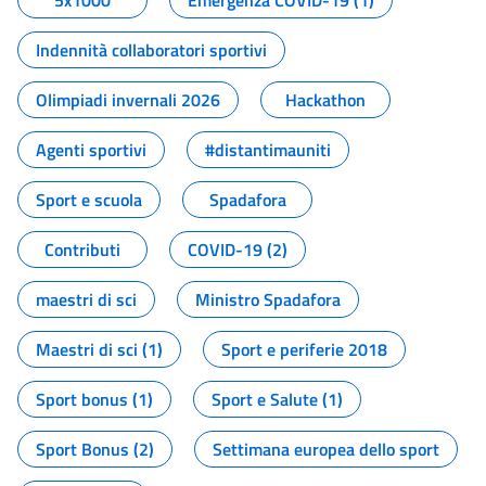
5x1000
Emergenza COVID-19 (1)
Indennità collaboratori sportivi
Olimpiadi invernali 2026
Hackathon
Agenti sportivi
#distantimauniti
Sport e scuola
Spadafora
Contributi
COVID-19 (2)
maestri di sci
Ministro Spadafora
Maestri di sci (1)
Sport e periferie 2018
Sport bonus (1)
Sport e Salute (1)
Sport Bonus (2)
Settimana europea dello sport