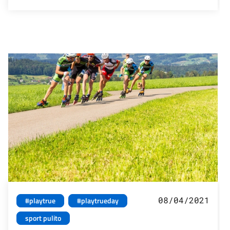
08/04/2021
#playtrue
#playtrueday
sport pulito