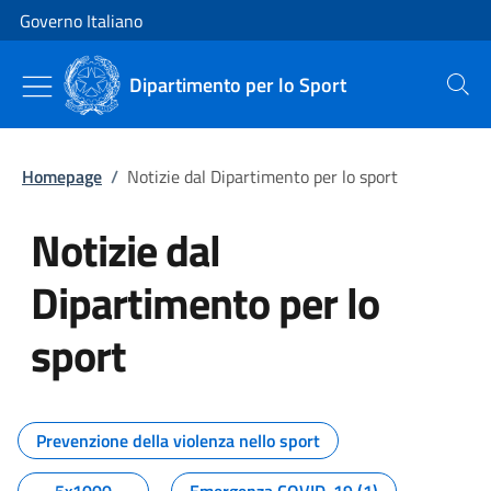
Vai al contenuto
Vai alla navigazione del sito
Governo Italiano
Dipartimento per lo Sport
Cerca
Homepage
/
Notizie dal Dipartimento per lo sport
Notizie dal
Dipartimento per lo
sport
Tutti i contenuti della pagina No
Prevenzione della violenza nello sport