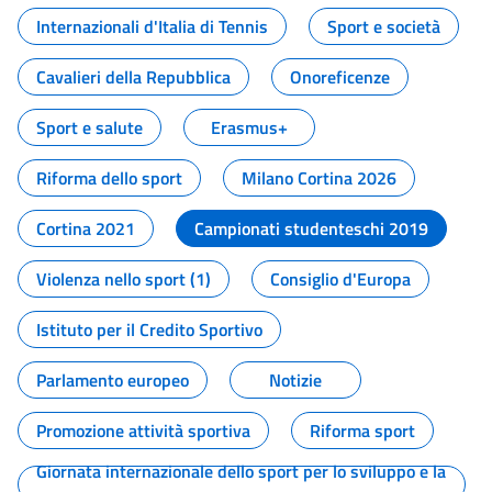
Internazionali d'Italia di Tennis
Sport e società
Cavalieri della Repubblica
Onoreficenze
Sport e salute
Erasmus+
Riforma dello sport
Milano Cortina 2026
Cortina 2021
Campionati studenteschi 2019
Violenza nello sport (1)
Consiglio d'Europa
Istituto per il Credito Sportivo
Parlamento europeo
Notizie
Promozione attività sportiva
Riforma sport
Giornata internazionale dello sport per lo sviluppo e la