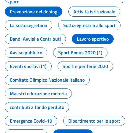
pace
Prevenzione del doping
Attività istituzionale
La sottosegretaria
Sottosegretaria allo sport
Bandi Avvisi e Contributi
Lavoro sportivo
Avviso pubblico
Sport Bonus 2020 (1)
Eventi sportivi (1)
Sport e periferie 2020
Comitato Olimpico Nazionale Italiano
Maestri educazione motoria
contributi a fondo perduto
Emergenza Covid-19
Dipartimento per lo sport