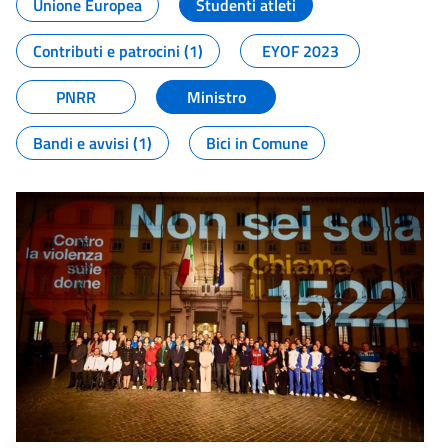
Unione Europea
Studenti atleti
Contributi e patrocini (1)
EYOF 2023
PNRR
Ministro
Bandi e avvisi (1)
Bici in Comune