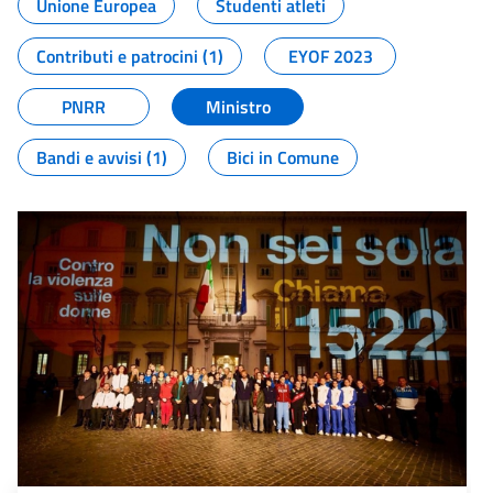
Unione Europea
Studenti atleti
Contributi e patrocini (1)
EYOF 2023
PNRR
Ministro
Bandi e avvisi (1)
Bici in Comune