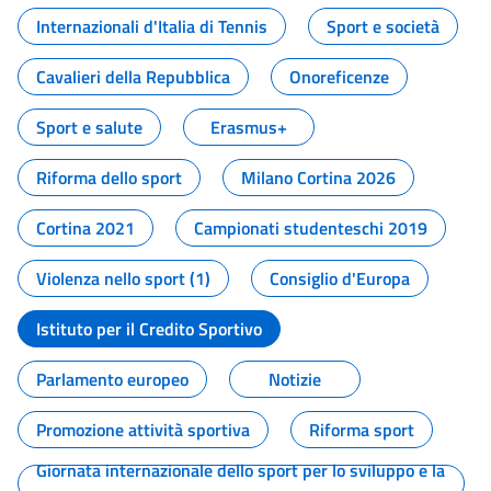
Internazionali d'Italia di Tennis
Sport e società
Cavalieri della Repubblica
Onoreficenze
Sport e salute
Erasmus+
Riforma dello sport
Milano Cortina 2026
Cortina 2021
Campionati studenteschi 2019
Violenza nello sport (1)
Consiglio d'Europa
Istituto per il Credito Sportivo
Parlamento europeo
Notizie
Promozione attività sportiva
Riforma sport
Giornata internazionale dello sport per lo sviluppo e la