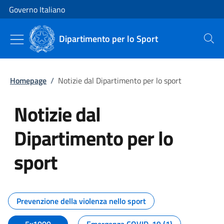
Vai al contenuto
Vai alla navigazione del sito
Governo Italiano
Dipartimento per lo Sport
Cerca
Homepage
/
Notizie dal Dipartimento per lo sport
Notizie dal
Dipartimento per lo
sport
Tutti i contenuti della pagina No
Prevenzione della violenza nello sport