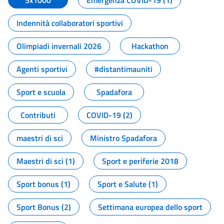
5x1000
Emergenza COVID-19 (1)
Indennità collaboratori sportivi
Olimpiadi invernali 2026
Hackathon
Agenti sportivi
#distantimauniti
Sport e scuola
Spadafora
Contributi
COVID-19 (2)
maestri di sci
Ministro Spadafora
Maestri di sci (1)
Sport e periferie 2018
Sport bonus (1)
Sport e Salute (1)
Sport Bonus (2)
Settimana europea dello sport