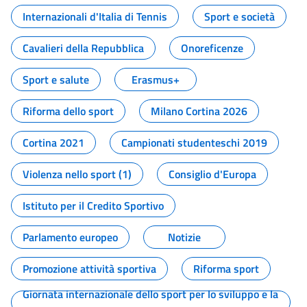
Internazionali d'Italia di Tennis
Sport e società
Cavalieri della Repubblica
Onoreficenze
Sport e salute
Erasmus+
Riforma dello sport
Milano Cortina 2026
Cortina 2021
Campionati studenteschi 2019
Violenza nello sport (1)
Consiglio d'Europa
Istituto per il Credito Sportivo
Parlamento europeo
Notizie
Promozione attività sportiva
Riforma sport
Giornata internazionale dello sport per lo sviluppo e la