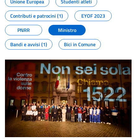
Unione Europea
Studenti atleti
Contributi e patrocini (1)
EYOF 2023
PNRR
Ministro
Bandi e avvisi (1)
Bici in Comune