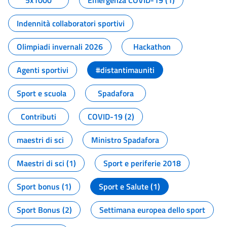
5x1000
Emergenza COVID-19 (1)
Indennità collaboratori sportivi
Olimpiadi invernali 2026
Hackathon
Agenti sportivi
#distantimauniti
Sport e scuola
Spadafora
Contributi
COVID-19 (2)
maestri di sci
Ministro Spadafora
Maestri di sci (1)
Sport e periferie 2018
Sport bonus (1)
Sport e Salute (1)
Sport Bonus (2)
Settimana europea dello sport