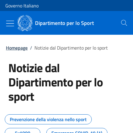
Vai al contenuto
Vai alla navigazione del sito
Governo Italiano
Dipartimento per lo Sport
Cerca
Homepage
/
Notizie dal Dipartimento per lo sport
Notizie dal
Dipartimento per lo
sport
Tutti i contenuti della pagina No
Prevenzione della violenza nello sport