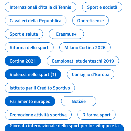
Internazionali d'Italia di Tennis
Sport e società
Cavalieri della Repubblica
Onoreficenze
Sport e salute
Erasmus+
Riforma dello sport
Milano Cortina 2026
Cortina 2021
Campionati studenteschi 2019
Violenza nello sport (1)
Consiglio d'Europa
Istituto per il Credito Sportivo
Parlamento europeo
Notizie
Promozione attività sportiva
Riforma sport
Giornata internazionale dello sport per lo sviluppo e la