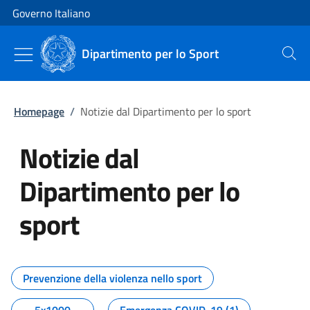
Vai al contenuto
Vai alla navigazione del sito
Governo Italiano
Dipartimento per lo Sport
Cerca
Homepage
/
Notizie dal Dipartimento per lo sport
Notizie dal
Dipartimento per lo
sport
Tutti i contenuti della pagina No
Prevenzione della violenza nello sport