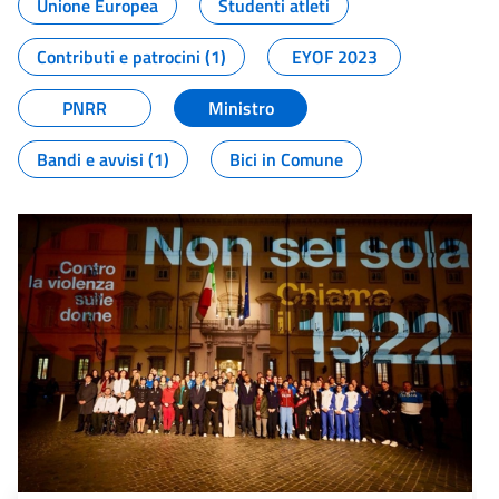
Unione Europea
Studenti atleti
Contributi e patrocini (1)
EYOF 2023
PNRR
Ministro
Bandi e avvisi (1)
Bici in Comune