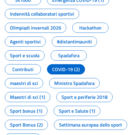
5x1000
Emergenza COVID-19 (1)
Indennità collaboratori sportivi
Olimpiadi invernali 2026
Hackathon
Agenti sportivi
#distantimauniti
Sport e scuola
Spadafora
Contributi
COVID-19 (2)
maestri di sci
Ministro Spadafora
Maestri di sci (1)
Sport e periferie 2018
Sport bonus (1)
Sport e Salute (1)
Sport Bonus (2)
Settimana europea dello sport