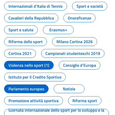
Internazionali d'Italia di Tennis
Sport e società
Cavalieri della Repubblica
Onoreficenze
Sport e salute
Erasmus+
Riforma dello sport
Milano Cortina 2026
Cortina 2021
Campionati studenteschi 2019
Violenza nello sport (1)
Consiglio d'Europa
Istituto per il Credito Sportivo
Parlamento europeo
Notizie
Promozione attività sportiva
Riforma sport
Giornata internazionale dello sport per lo sviluppo e la