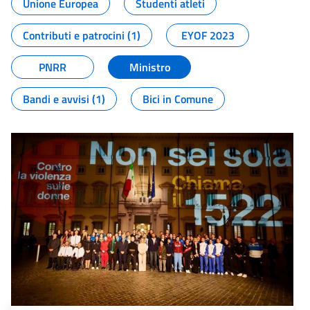
Unione Europea
Studenti atleti
Contributi e patrocini (1)
EYOF 2023
PNRR
Ministro
Bandi e avvisi (1)
Bici in Comune