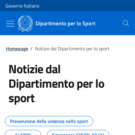
Vai al contenuto
Vai alla navigazione del sito
Governo Italiano
Dipartimento per lo Sport
Cerca
Homepage
/
Notizie dal Dipartimento per lo sport
Notizie dal
Dipartimento per lo
sport
Tutti i contenuti della pagina No
Prevenzione della violenza nello sport