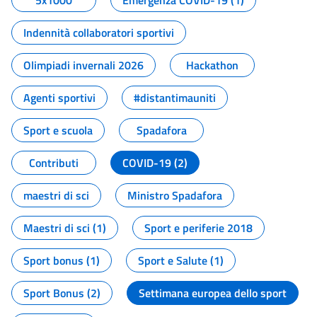
5x1000
Emergenza COVID-19 (1)
Indennità collaboratori sportivi
Olimpiadi invernali 2026
Hackathon
Agenti sportivi
#distantimauniti
Sport e scuola
Spadafora
Contributi
COVID-19 (2)
maestri di sci
Ministro Spadafora
Maestri di sci (1)
Sport e periferie 2018
Sport bonus (1)
Sport e Salute (1)
Sport Bonus (2)
Settimana europea dello sport