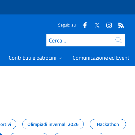
Seguici su:
Cerca
Contributi e patrocini
Comunicazione ed Eventi
t
ortivi
Olimpiadi invernali 2026
Hackathon