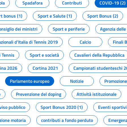
ola
Spadafora
Contributi
COVID-19 (2)
t bonus (1)
Sport e Salute (1)
Sport Bonus (2)
onsiglio dei ministri
Sport e periferie
Agenzia delle
zionali d'Italia di Tennis 2019
Calcio
Finali 
i Tennis
Sport e società
Cavalieri della Repubblica
tina 2026
Cortina 2021
Campionati studenteschi 
Parlamento europeo
Notizie
Promozione 
e
Prevenzione del doping
Attività istituzionale
viso pubblico
Sport Bonus 2020 (1)
Eventi sportivi
zione motoria
contributi a fondo perduto
Emergenz