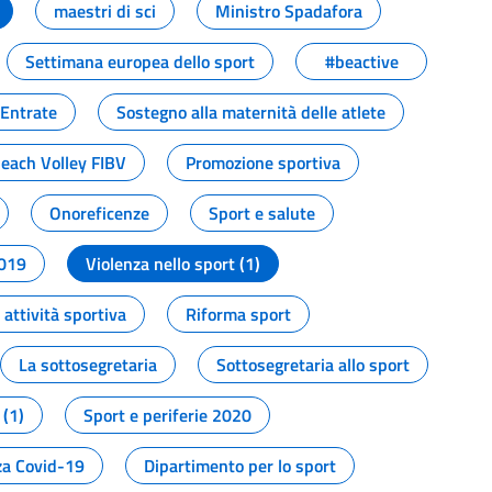
maestri di sci
Ministro Spadafora
Settimana europea dello sport
#beactive
 Entrate
Sostegno alla maternità delle atlete
Beach Volley FIBV
Promozione sportiva
Onoreficenze
Sport e salute
2019
Violenza nello sport (1)
attività sportiva
Riforma sport
La sottosegretaria
Sottosegretaria allo sport
 (1)
Sport e periferie 2020
a Covid-19
Dipartimento per lo sport