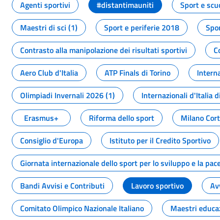
Agenti sportivi
#distantimauniti
Sport e scu
Maestri di sci (1)
Sport e periferie 2018
Spor
Contrasto alla manipolazione dei risultati sportivi
C
Aero Club d'Italia
ATP Finals di Torino
Interna
Olimpiadi Invernali 2026 (1)
Internazionali d'Italia d
Erasmus+
Riforma dello sport
Milano Cor
Consiglio d'Europa
Istituto per il Credito Sportivo
Giornata internazionale dello sport per lo sviluppo e la pac
Bandi Avvisi e Contributi
Lavoro sportivo
Av
Comitato Olimpico Nazionale Italiano
Maestri educa