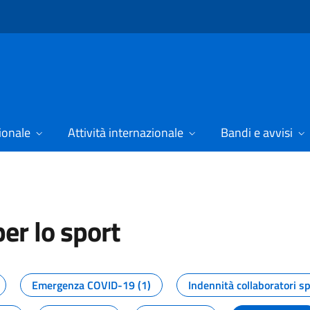
ionale
Attività internazionale
Bandi e avvisi
er lo sport
tizie dal Dipartimento per lo spor
Emergenza COVID-19 (1)
Indennità collaboratori sp