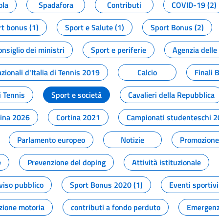
ola
Spadafora
Contributi
COVID-19 (2)
t bonus (1)
Sport e Salute (1)
Sport Bonus (2)
onsiglio dei ministri
Sport e periferie
Agenzia delle
zionali d'Italia di Tennis 2019
Calcio
Finali 
i Tennis
Sport e società
Cavalieri della Repubblica
tina 2026
Cortina 2021
Campionati studenteschi 
Parlamento europeo
Notizie
Promozione 
e
Prevenzione del doping
Attività istituzionale
viso pubblico
Sport Bonus 2020 (1)
Eventi sportivi
zione motoria
contributi a fondo perduto
Emergenz