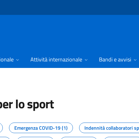
ionale
Attività internazionale
Bandi e avvisi
er lo sport
tizie dal Dipartimento per lo spor
Emergenza COVID-19 (1)
Indennità collaboratori sp