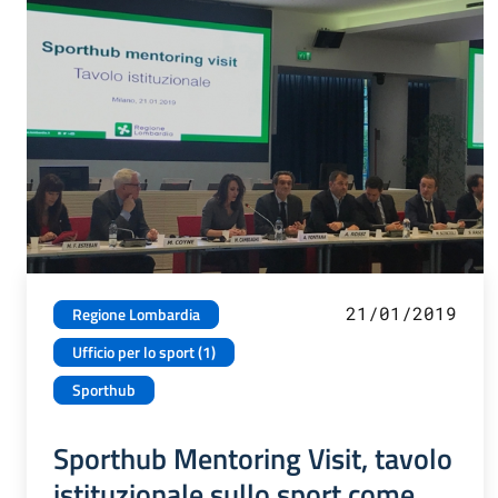
21/01/2019
Regione Lombardia
Ufficio per lo sport (1)
Sporthub
Sporthub Mentoring Visit, tavolo
istituzionale sullo sport come