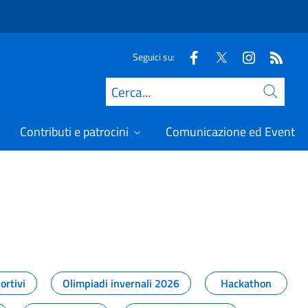
Seguici su:
Cerca
Contributi e patrocini
Comunicazione ed Eventi
t
ortivi
Olimpiadi invernali 2026
Hackathon