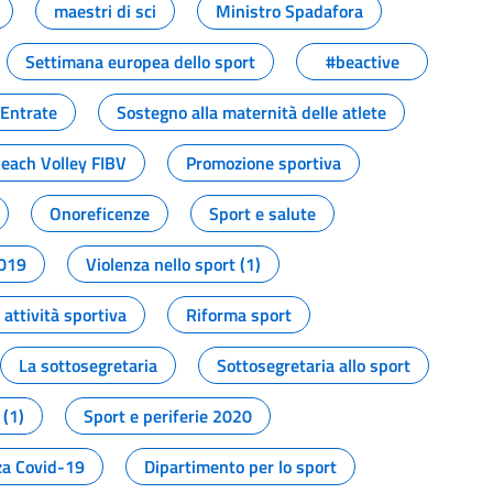
maestri di sci
Ministro Spadafora
Settimana europea dello sport
#beactive
 Entrate
Sostegno alla maternità delle atlete
Beach Volley FIBV
Promozione sportiva
Onoreficenze
Sport e salute
2019
Violenza nello sport (1)
attività sportiva
Riforma sport
La sottosegretaria
Sottosegretaria allo sport
 (1)
Sport e periferie 2020
a Covid-19
Dipartimento per lo sport