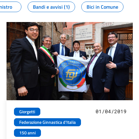
nistro
Bandi e avvisi (1)
Bici in Comune
01/04/2019
Giorgetti
Federazione Ginnastica d'Italia
150 anni