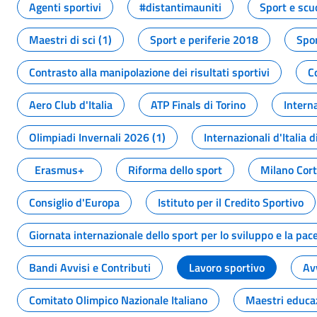
Agenti sportivi
#distantimauniti
Sport e scu
Maestri di sci (1)
Sport e periferie 2018
Spor
Contrasto alla manipolazione dei risultati sportivi
C
Aero Club d'Italia
ATP Finals di Torino
Interna
Olimpiadi Invernali 2026 (1)
Internazionali d'Italia d
Erasmus+
Riforma dello sport
Milano Cor
Consiglio d'Europa
Istituto per il Credito Sportivo
Giornata internazionale dello sport per lo sviluppo e la pac
Bandi Avvisi e Contributi
Lavoro sportivo
Av
Comitato Olimpico Nazionale Italiano
Maestri educa