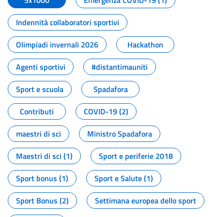
5x1000
Emergenza COVID-19 (1)
Indennità collaboratori sportivi
Olimpiadi invernali 2026
Hackathon
Agenti sportivi
#distantimauniti
Sport e scuola
Spadafora
Contributi
COVID-19 (2)
maestri di sci
Ministro Spadafora
Maestri di sci (1)
Sport e periferie 2018
Sport bonus (1)
Sport e Salute (1)
Sport Bonus (2)
Settimana europea dello sport