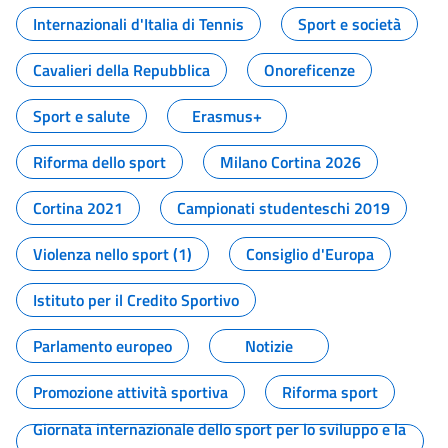
Internazionali d'Italia di Tennis
Sport e società
Cavalieri della Repubblica
Onoreficenze
Sport e salute
Erasmus+
Riforma dello sport
Milano Cortina 2026
Cortina 2021
Campionati studenteschi 2019
Violenza nello sport (1)
Consiglio d'Europa
Istituto per il Credito Sportivo
Parlamento europeo
Notizie
Promozione attività sportiva
Riforma sport
Giornata internazionale dello sport per lo sviluppo e la