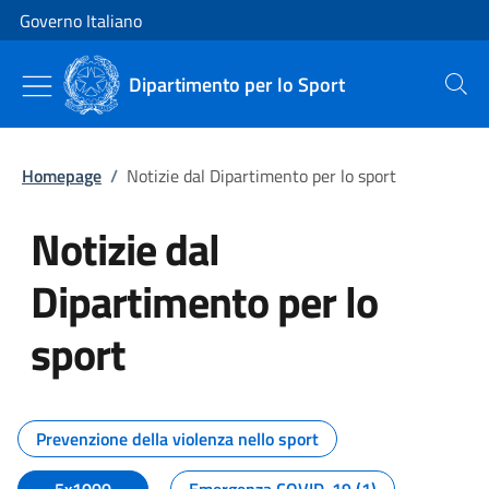
Vai al contenuto
Vai alla navigazione del sito
Governo Italiano
Dipartimento per lo Sport
Cerca
Homepage
/
Notizie dal Dipartimento per lo sport
Notizie dal
Dipartimento per lo
sport
Tutti i contenuti della pagina No
Prevenzione della violenza nello sport