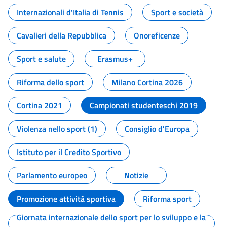
Internazionali d'Italia di Tennis
Sport e società
Cavalieri della Repubblica
Onoreficenze
Sport e salute
Erasmus+
Riforma dello sport
Milano Cortina 2026
Cortina 2021
Campionati studenteschi 2019
Violenza nello sport (1)
Consiglio d'Europa
Istituto per il Credito Sportivo
Parlamento europeo
Notizie
Promozione attività sportiva
Riforma sport
Giornata internazionale dello sport per lo sviluppo e la