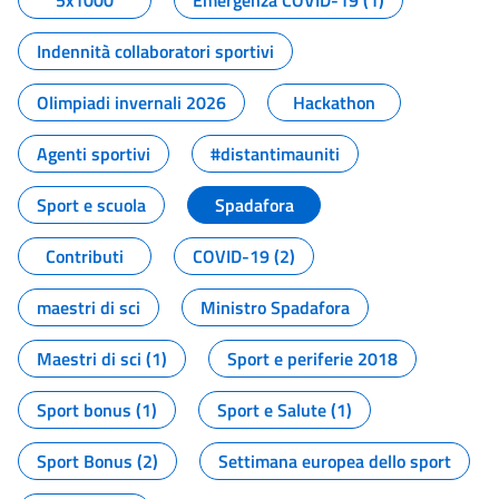
5x1000
Emergenza COVID-19 (1)
Indennità collaboratori sportivi
Olimpiadi invernali 2026
Hackathon
Agenti sportivi
#distantimauniti
Sport e scuola
Spadafora
Contributi
COVID-19 (2)
maestri di sci
Ministro Spadafora
Maestri di sci (1)
Sport e periferie 2018
Sport bonus (1)
Sport e Salute (1)
Sport Bonus (2)
Settimana europea dello sport