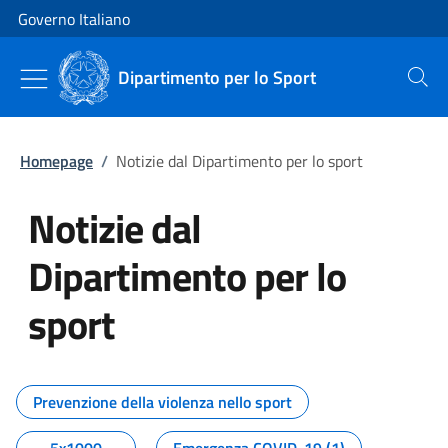
Vai al contenuto
Vai alla navigazione del sito
Governo Italiano
Dipartimento per lo Sport
Cerca
Homepage
/
Notizie dal Dipartimento per lo sport
Notizie dal
Dipartimento per lo
sport
Tutti i contenuti della pagina No
Prevenzione della violenza nello sport