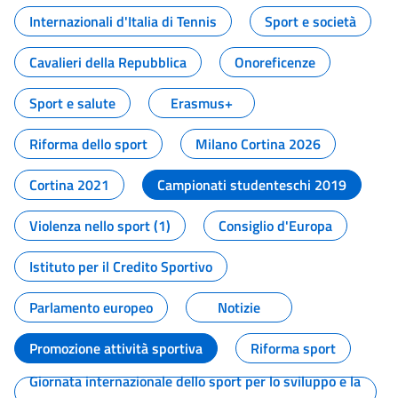
Internazionali d'Italia di Tennis
Sport e società
Cavalieri della Repubblica
Onoreficenze
Sport e salute
Erasmus+
Riforma dello sport
Milano Cortina 2026
Cortina 2021
Campionati studenteschi 2019
Violenza nello sport (1)
Consiglio d'Europa
Istituto per il Credito Sportivo
Parlamento europeo
Notizie
Promozione attività sportiva
Riforma sport
Giornata internazionale dello sport per lo sviluppo e la