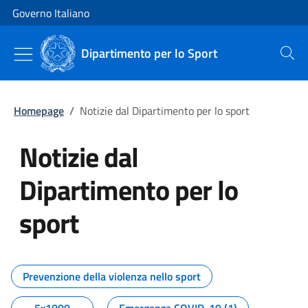
Vai al contenuto
Vai alla navigazione del sito
Governo Italiano
Dipartimento per lo Sport
Cerca
Homepage
/
Notizie dal Dipartimento per lo sport
Notizie dal
Dipartimento per lo
sport
Tutti i contenuti della pagina No
Prevenzione della violenza nello sport