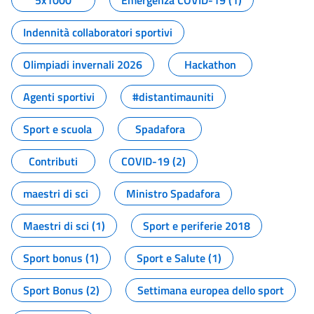
5x1000
Emergenza COVID-19 (1)
Indennità collaboratori sportivi
Olimpiadi invernali 2026
Hackathon
Agenti sportivi
#distantimauniti
Sport e scuola
Spadafora
Contributi
COVID-19 (2)
maestri di sci
Ministro Spadafora
Maestri di sci (1)
Sport e periferie 2018
Sport bonus (1)
Sport e Salute (1)
Sport Bonus (2)
Settimana europea dello sport