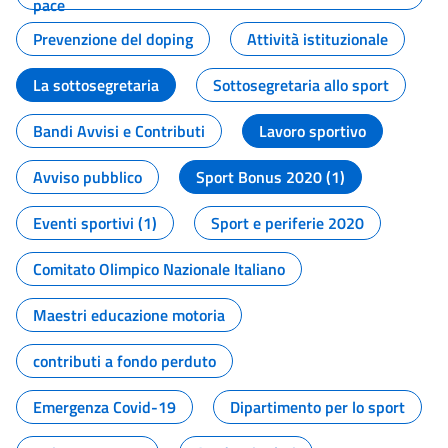
pace
Prevenzione del doping
Attività istituzionale
La sottosegretaria
Sottosegretaria allo sport
Bandi Avvisi e Contributi
Lavoro sportivo
Avviso pubblico
Sport Bonus 2020 (1)
Eventi sportivi (1)
Sport e periferie 2020
Comitato Olimpico Nazionale Italiano
Maestri educazione motoria
contributi a fondo perduto
Emergenza Covid-19
Dipartimento per lo sport