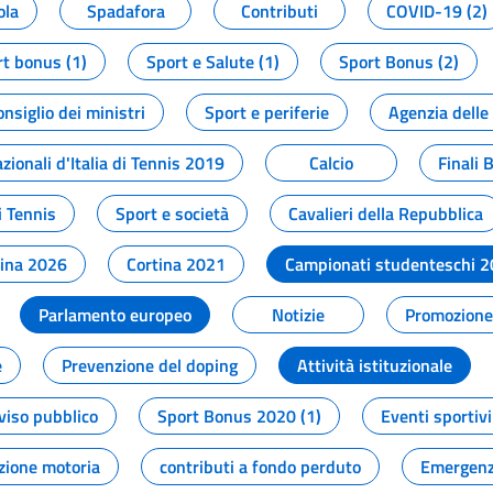
ola
Spadafora
Contributi
COVID-19 (2)
t bonus (1)
Sport e Salute (1)
Sport Bonus (2)
onsiglio dei ministri
Sport e periferie
Agenzia delle
zionali d'Italia di Tennis 2019
Calcio
Finali 
i Tennis
Sport e società
Cavalieri della Repubblica
tina 2026
Cortina 2021
Campionati studenteschi 
Parlamento europeo
Notizie
Promozione 
e
Prevenzione del doping
Attività istituzionale
viso pubblico
Sport Bonus 2020 (1)
Eventi sportivi
zione motoria
contributi a fondo perduto
Emergenz