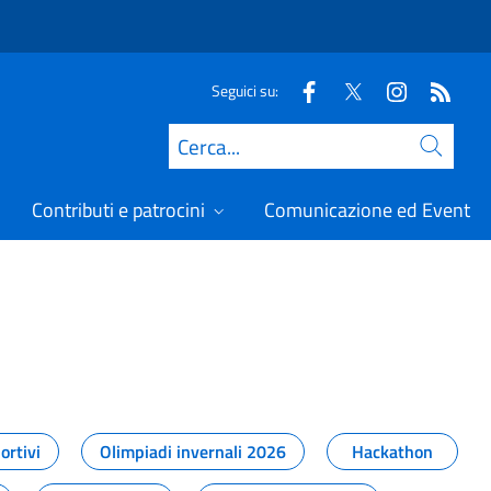
Seguici su:
Cerca
Contributi e patrocini
Comunicazione ed Eventi
t
ortivi
Olimpiadi invernali 2026
Hackathon