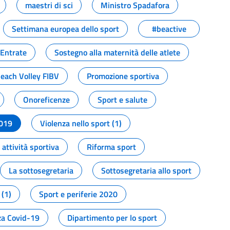
maestri di sci
Ministro Spadafora
Settimana europea dello sport
#beactive
 Entrate
Sostegno alla maternità delle atlete
Beach Volley FIBV
Promozione sportiva
Onoreficenze
Sport e salute
2019
Violenza nello sport (1)
attività sportiva
Riforma sport
La sottosegretaria
Sottosegretaria allo sport
 (1)
Sport e periferie 2020
a Covid-19
Dipartimento per lo sport