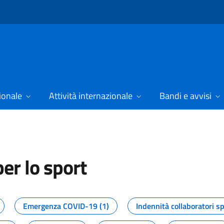
ionale
Attività internazionale
Bandi e avvisi
er lo sport
tizie dal Dipartimento per lo spor
Emergenza COVID-19 (1)
Indennità collaboratori sp