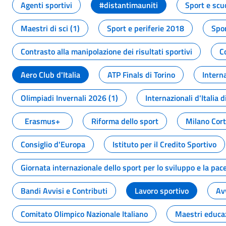
Agenti sportivi
#distantimauniti
Sport e scu
Maestri di sci (1)
Sport e periferie 2018
Spor
Contrasto alla manipolazione dei risultati sportivi
C
Aero Club d'Italia
ATP Finals di Torino
Interna
Olimpiadi Invernali 2026 (1)
Internazionali d'Italia d
Erasmus+
Riforma dello sport
Milano Cor
Consiglio d'Europa
Istituto per il Credito Sportivo
Giornata internazionale dello sport per lo sviluppo e la pac
Bandi Avvisi e Contributi
Lavoro sportivo
Av
Comitato Olimpico Nazionale Italiano
Maestri educa