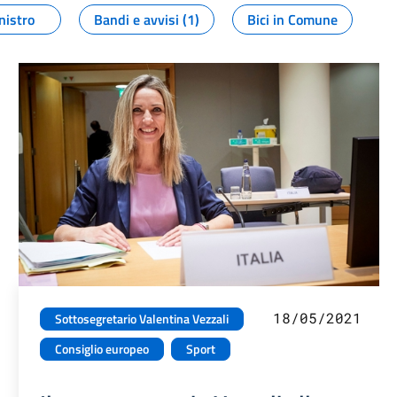
nistro
Bandi e avvisi (1)
Bici in Comune
18/05/2021
Sottosegretario Valentina Vezzali
Consiglio europeo
Sport