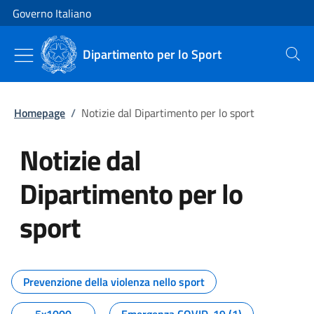
Vai al contenuto
Vai alla navigazione del sito
Governo Italiano
Dipartimento per lo Sport
Cerca
Homepage
/
Notizie dal Dipartimento per lo sport
Notizie dal
Dipartimento per lo
sport
Tutti i contenuti della pagina No
Prevenzione della violenza nello sport