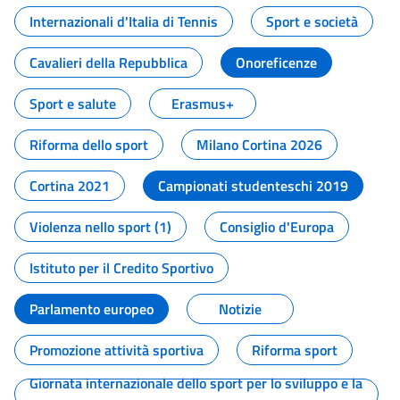
Internazionali d'Italia di Tennis
Sport e società
Cavalieri della Repubblica
Onoreficenze
Sport e salute
Erasmus+
Riforma dello sport
Milano Cortina 2026
Cortina 2021
Campionati studenteschi 2019
Violenza nello sport (1)
Consiglio d'Europa
Istituto per il Credito Sportivo
Parlamento europeo
Notizie
Promozione attività sportiva
Riforma sport
Giornata internazionale dello sport per lo sviluppo e la