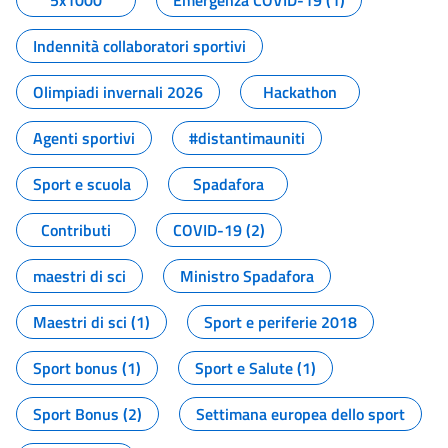
5x1000
Emergenza COVID-19 (1)
Indennità collaboratori sportivi
Olimpiadi invernali 2026
Hackathon
Agenti sportivi
#distantimauniti
Sport e scuola
Spadafora
Contributi
COVID-19 (2)
maestri di sci
Ministro Spadafora
Maestri di sci (1)
Sport e periferie 2018
Sport bonus (1)
Sport e Salute (1)
Sport Bonus (2)
Settimana europea dello sport