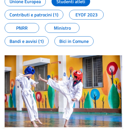
Unione Europea
Studenti atleti
Contributi e patrocini (1)
EYOF 2023
PNRR
Ministro
Bandi e avvisi (1)
Bici in Comune