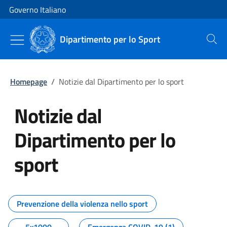
Vai al contenuto
Vai alla navigazione del sito
Governo Italiano
Dipartimento per lo Sport
Cerca
Homepage
/
Notizie dal Dipartimento per lo sport
Notizie dal
Dipartimento per lo
sport
Tutti i contenuti della pagina No
Prevenzione della violenza nello sport