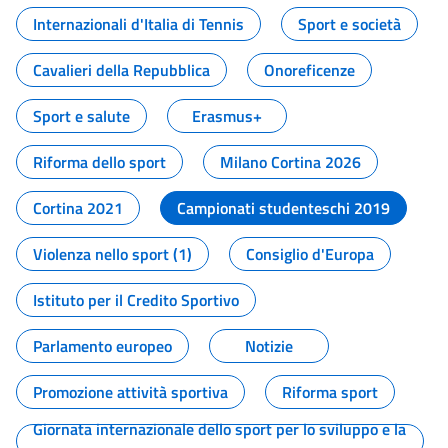
Internazionali d'Italia di Tennis
Sport e società
Cavalieri della Repubblica
Onoreficenze
Sport e salute
Erasmus+
Riforma dello sport
Milano Cortina 2026
Cortina 2021
Campionati studenteschi 2019
Violenza nello sport (1)
Consiglio d'Europa
Istituto per il Credito Sportivo
Parlamento europeo
Notizie
Promozione attività sportiva
Riforma sport
Giornata internazionale dello sport per lo sviluppo e la