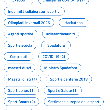
5x1000
Emergenza COVID-19 (1)
Indennità collaboratori sportivi
Olimpiadi invernali 2026
Hackathon
Agenti sportivi
#distantimauniti
Sport e scuola
Spadafora
Contributi
COVID-19 (2)
maestri di sci
Ministro Spadafora
Maestri di sci (1)
Sport e periferie 2018
Sport bonus (1)
Sport e Salute (1)
Sport Bonus (2)
Settimana europea dello sport