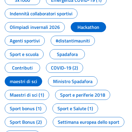
5x1000
Emergenza COVID-19 (1)
Indennità collaboratori sportivi
Olimpiadi invernali 2026
Hackathon
Agenti sportivi
#distantimauniti
Sport e scuola
Spadafora
Contributi
COVID-19 (2)
maestri di sci
Ministro Spadafora
Maestri di sci (1)
Sport e periferie 2018
Sport bonus (1)
Sport e Salute (1)
Sport Bonus (2)
Settimana europea dello sport