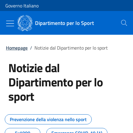
Vai al contenuto
Vai alla navigazione del sito
Governo Italiano
Dipartimento per lo Sport
Cerca
Homepage
/
Notizie dal Dipartimento per lo sport
Notizie dal
Dipartimento per lo
sport
Tutti i contenuti della pagina No
Prevenzione della violenza nello sport