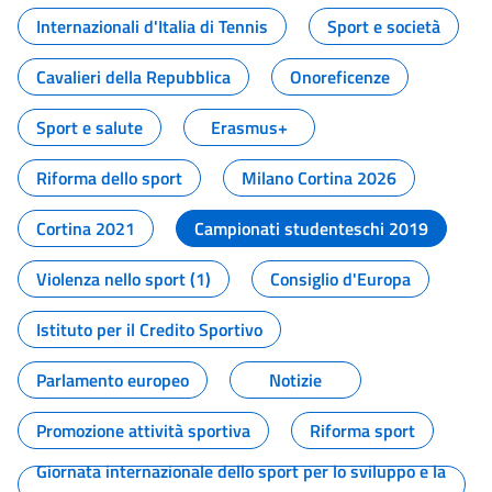
Internazionali d'Italia di Tennis
Sport e società
Cavalieri della Repubblica
Onoreficenze
Sport e salute
Erasmus+
Riforma dello sport
Milano Cortina 2026
Cortina 2021
Campionati studenteschi 2019
Violenza nello sport (1)
Consiglio d'Europa
Istituto per il Credito Sportivo
Parlamento europeo
Notizie
Promozione attività sportiva
Riforma sport
Giornata internazionale dello sport per lo sviluppo e la