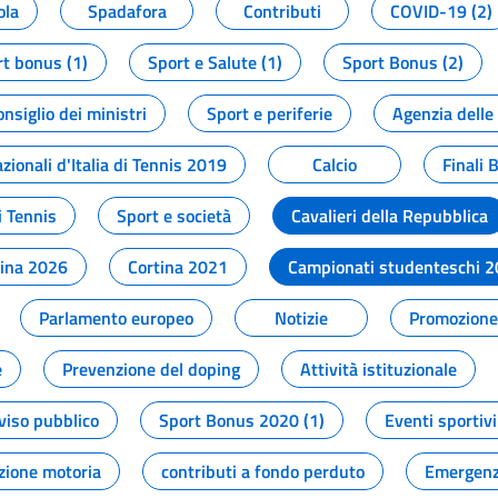
ola
Spadafora
Contributi
COVID-19 (2)
t bonus (1)
Sport e Salute (1)
Sport Bonus (2)
onsiglio dei ministri
Sport e periferie
Agenzia delle
zionali d'Italia di Tennis 2019
Calcio
Finali 
i Tennis
Sport e società
Cavalieri della Repubblica
tina 2026
Cortina 2021
Campionati studenteschi 
Parlamento europeo
Notizie
Promozione 
e
Prevenzione del doping
Attività istituzionale
viso pubblico
Sport Bonus 2020 (1)
Eventi sportivi
zione motoria
contributi a fondo perduto
Emergenz