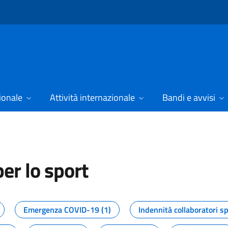
ionale
Attività internazionale
Bandi e avvisi
er lo sport
tizie dal Dipartimento per lo spor
Emergenza COVID-19 (1)
Indennità collaboratori sp