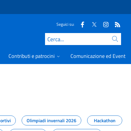
Seguici su:
Cerca
Contributi e patrocini
Comunicazione ed Eventi
t
ortivi
Olimpiadi invernali 2026
Hackathon