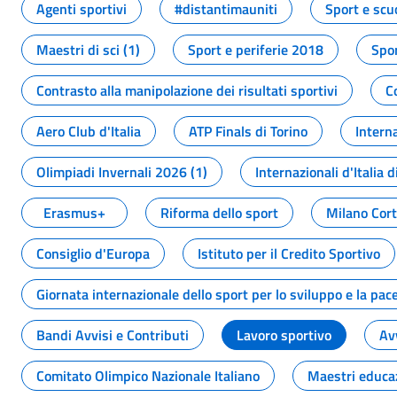
Agenti sportivi
#distantimauniti
Sport e scu
Maestri di sci (1)
Sport e periferie 2018
Spor
Contrasto alla manipolazione dei risultati sportivi
C
Aero Club d'Italia
ATP Finals di Torino
Interna
Olimpiadi Invernali 2026 (1)
Internazionali d'Italia d
Erasmus+
Riforma dello sport
Milano Cor
Consiglio d'Europa
Istituto per il Credito Sportivo
Giornata internazionale dello sport per lo sviluppo e la pac
Bandi Avvisi e Contributi
Lavoro sportivo
Av
Comitato Olimpico Nazionale Italiano
Maestri educa