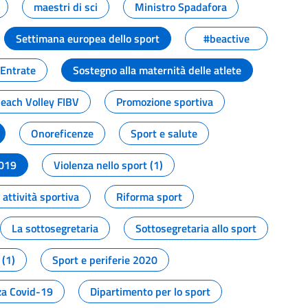
maestri di sci
Ministro Spadafora
Settimana europea dello sport
#beactive
 Entrate
Sostegno alla maternità delle atlete
Beach Volley FIBV
Promozione sportiva
Onoreficenze
Sport e salute
2019
Violenza nello sport (1)
attività sportiva
Riforma sport
La sottosegretaria
Sottosegretaria allo sport
 (1)
Sport e periferie 2020
a Covid-19
Dipartimento per lo sport