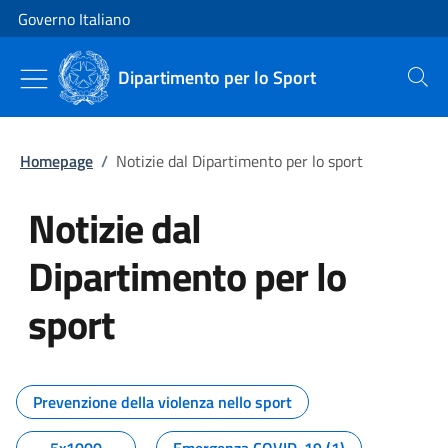
Vai al contenuto
Vai alla navigazione del sito
Governo Italiano
Dipartimento per lo Sport
Cerca
Homepage
/
Notizie dal Dipartimento per lo sport
Notizie dal
Dipartimento per lo
sport
Tutti i contenuti della pagina No
Prevenzione della violenza nello sport