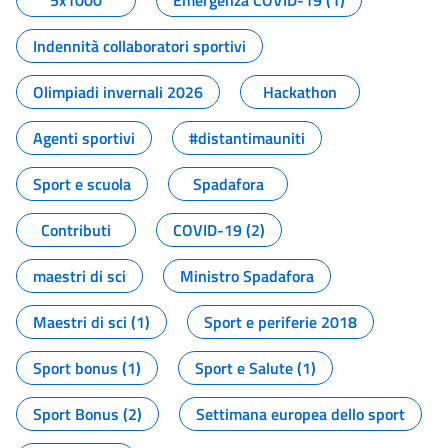
5x1000
Emergenza COVID-19 (1)
Indennità collaboratori sportivi
Olimpiadi invernali 2026
Hackathon
Agenti sportivi
#distantimauniti
Sport e scuola
Spadafora
Contributi
COVID-19 (2)
maestri di sci
Ministro Spadafora
Maestri di sci (1)
Sport e periferie 2018
Sport bonus (1)
Sport e Salute (1)
Sport Bonus (2)
Settimana europea dello sport