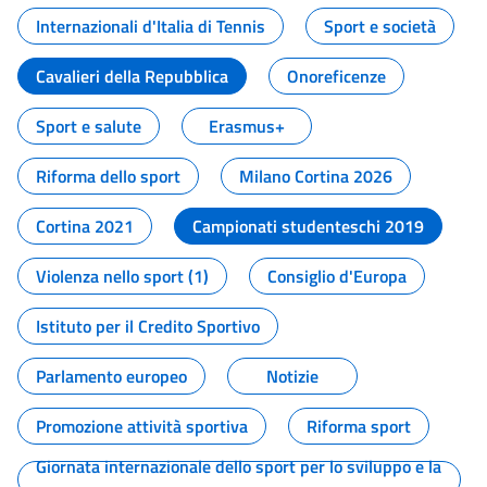
Internazionali d'Italia di Tennis
Sport e società
Cavalieri della Repubblica
Onoreficenze
Sport e salute
Erasmus+
Riforma dello sport
Milano Cortina 2026
Cortina 2021
Campionati studenteschi 2019
Violenza nello sport (1)
Consiglio d'Europa
Istituto per il Credito Sportivo
Parlamento europeo
Notizie
Promozione attività sportiva
Riforma sport
Giornata internazionale dello sport per lo sviluppo e la