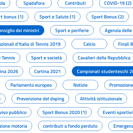
ola
Spadafora
Contributi
COVID-19 (2)
t bonus (1)
Sport e Salute (1)
Sport Bonus (2)
onsiglio dei ministri
Sport e periferie
Agenzia delle
zionali d'Italia di Tennis 2019
Calcio
Finali 
i Tennis
Sport e società
Cavalieri della Repubblica
tina 2026
Cortina 2021
Campionati studenteschi 
Parlamento europeo
Notizie
Promozione 
e
Prevenzione del doping
Attività istituzionale
viso pubblico
Sport Bonus 2020 (1)
Eventi sportivi
zione motoria
contributi a fondo perduto
Emergenz