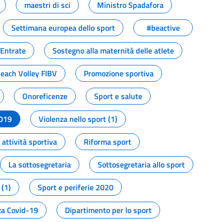
maestri di sci
Ministro Spadafora
Settimana europea dello sport
#beactive
 Entrate
Sostegno alla maternità delle atlete
Beach Volley FIBV
Promozione sportiva
Onoreficenze
Sport e salute
2019
Violenza nello sport (1)
attività sportiva
Riforma sport
La sottosegretaria
Sottosegretaria allo sport
 (1)
Sport e periferie 2020
a Covid-19
Dipartimento per lo sport