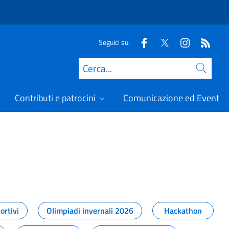
Seguici su:
Cerca
Contributi e patrocini
Comunicazione ed Eventi
t
ortivi
Olimpiadi invernali 2026
Hackathon