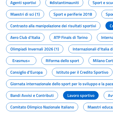
Agenti sportivi
#distantimauniti
Sport e scu
Maestri di sci (1)
Sport e periferie 2018
Spor
Contrasto alla manipolazione dei risultati sportivi
C
Aero Club d'Italia
ATP Finals di Torino
Interna
Olimpiadi Invernali 2026 (1)
Internazionali d'Italia d
Erasmus+
Riforma dello sport
Milano Cor
Consiglio d'Europa
Istituto per il Credito Sportivo
Giornata internazionale dello sport per lo sviluppo e la pac
Bandi Avvisi e Contributi
Lavoro sportivo
Av
Comitato Olimpico Nazionale Italiano
Maestri educa