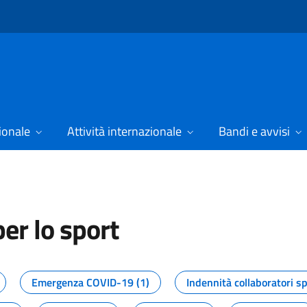
ionale
Attività internazionale
Bandi e avvisi
er lo sport
tizie dal Dipartimento per lo spor
Emergenza COVID-19 (1)
Indennità collaboratori sp