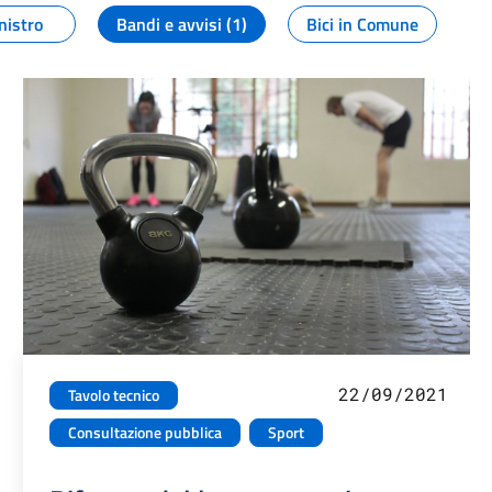
nistro
Bandi e avvisi (1)
Bici in Comune
22/09/2021
Tavolo tecnico
Consultazione pubblica
Sport