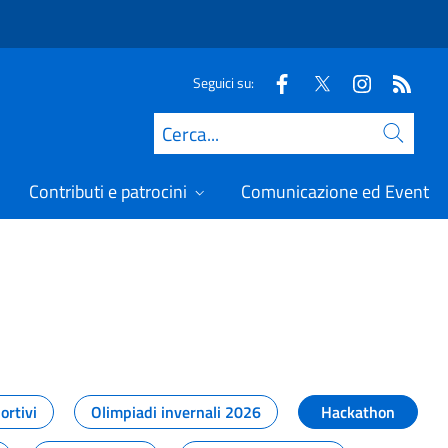
Seguici su:
Cerca
Contributi e patrocini
Comunicazione ed Eventi
t
ortivi
Olimpiadi invernali 2026
Hackathon