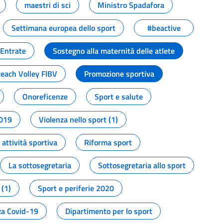
maestri di sci
Ministro Spadafora
Settimana europea dello sport
#beactive
 Entrate
Sostegno alla maternità delle atlete
Beach Volley FIBV
Promozione sportiva
Onoreficenze
Sport e salute
2019
Violenza nello sport (1)
attività sportiva
Riforma sport
La sottosegretaria
Sottosegretaria allo sport
 (1)
Sport e periferie 2020
a Covid-19
Dipartimento per lo sport