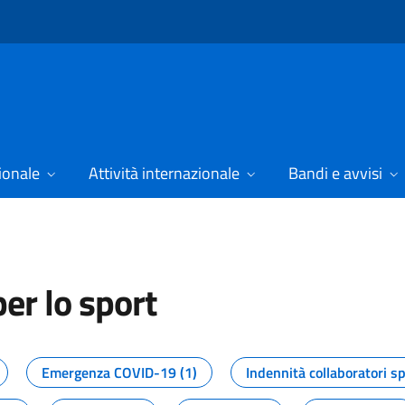
ionale
Attività internazionale
Bandi e avvisi
er lo sport
tizie dal Dipartimento per lo spor
Emergenza COVID-19 (1)
Indennità collaboratori sp