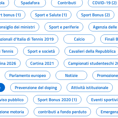
ola
Spadafora
Contributi
COVID-19 (2)
t bonus (1)
Sport e Salute (1)
Sport Bonus (2)
onsiglio dei ministri
Sport e periferie
Agenzia delle
zionali d'Italia di Tennis 2019
Calcio
Finali 
i Tennis
Sport e società
Cavalieri della Repubblica
tina 2026
Cortina 2021
Campionati studenteschi 
Parlamento europeo
Notizie
Promozione 
e
Prevenzione del doping
Attività istituzionale
viso pubblico
Sport Bonus 2020 (1)
Eventi sportivi
zione motoria
contributi a fondo perduto
Emergenz