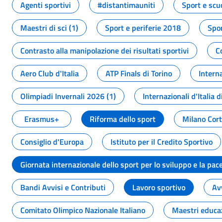
Agenti sportivi
#distantimauniti
Sport e scu
Maestri di sci (1)
Sport e periferie 2018
Spor
Contrasto alla manipolazione dei risultati sportivi
C
Aero Club d'Italia
ATP Finals di Torino
Interna
Olimpiadi Invernali 2026 (1)
Internazionali d'Italia d
Erasmus+
Riforma dello sport
Milano Cor
Consiglio d'Europa
Istituto per il Credito Sportivo
Giornata internazionale dello sport per lo sviluppo e la pac
Bandi Avvisi e Contributi
Lavoro sportivo
Av
Comitato Olimpico Nazionale Italiano
Maestri educa