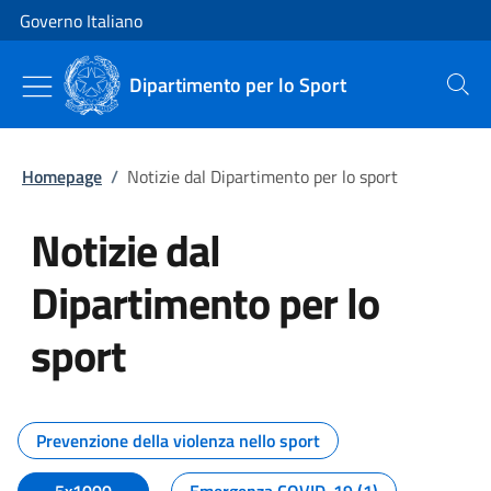
Vai al contenuto
Vai alla navigazione del sito
Governo Italiano
Dipartimento per lo Sport
Cerca
Homepage
/
Notizie dal Dipartimento per lo sport
Notizie dal
Dipartimento per lo
sport
Tutti i contenuti della pagina No
Prevenzione della violenza nello sport