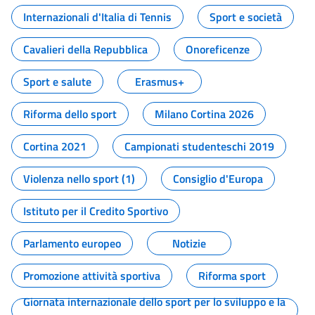
Internazionali d'Italia di Tennis
Sport e società
Cavalieri della Repubblica
Onoreficenze
Sport e salute
Erasmus+
Riforma dello sport
Milano Cortina 2026
Cortina 2021
Campionati studenteschi 2019
Violenza nello sport (1)
Consiglio d'Europa
Istituto per il Credito Sportivo
Parlamento europeo
Notizie
Promozione attività sportiva
Riforma sport
Giornata internazionale dello sport per lo sviluppo e la