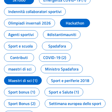
5x1000
Emergenza COVID-19 (1)
Indennità collaboratori sportivi
Olimpiadi invernali 2026
Hackathon
Agenti sportivi
#distantimauniti
Sport e scuola
Spadafora
Contributi
COVID-19 (2)
maestri di sci
Ministro Spadafora
Maestri di sci (1)
Sport e periferie 2018
Sport bonus (1)
Sport e Salute (1)
Sport Bonus (2)
Settimana europea dello sport