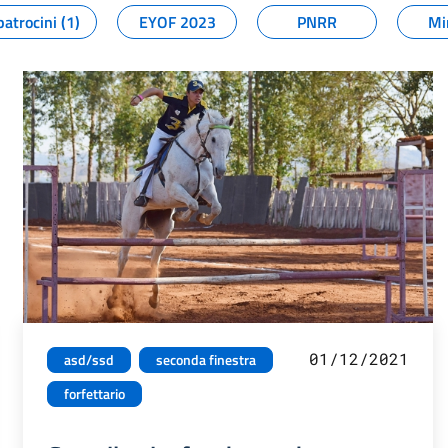
patrocini (1)
EYOF 2023
PNRR
Mi
01/12/2021
asd/ssd
seconda finestra
forfettario