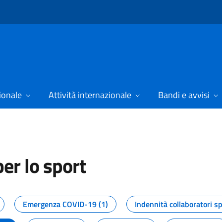
ionale
Attività internazionale
Bandi e avvisi
er lo sport
tizie dal Dipartimento per lo spor
Emergenza COVID-19 (1)
Indennità collaboratori sp