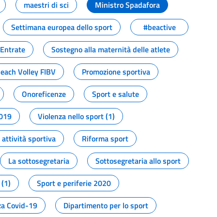
maestri di sci
Ministro Spadafora
Settimana europea dello sport
#beactive
 Entrate
Sostegno alla maternità delle atlete
Beach Volley FIBV
Promozione sportiva
Onoreficenze
Sport e salute
2019
Violenza nello sport (1)
attività sportiva
Riforma sport
La sottosegretaria
Sottosegretaria allo sport
 (1)
Sport e periferie 2020
a Covid-19
Dipartimento per lo sport