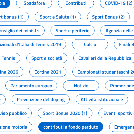
ola
Spadafora
Contributi
COVID-19 (2)
t bonus (1)
Sport e Salute (1)
Sport Bonus (2)
onsiglio dei ministri
Sport e periferie
Agenzia delle
zionali d'Italia di Tennis 2019
Calcio
Finali 
i Tennis
Sport e società
Cavalieri della Repubblica
tina 2026
Cortina 2021
Campionati studenteschi 
Parlamento europeo
Notizie
Promozione 
e
Prevenzione del doping
Attività istituzionale
viso pubblico
Sport Bonus 2020 (1)
Eventi sportivi
zione motoria
contributi a fondo perduto
Emergenz