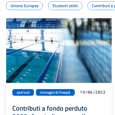
Unione Europea
Studenti atleti
Contributi e 
19/06/2023
asd/ssd
Immagini di Freepik
Contributi a fondo perduto