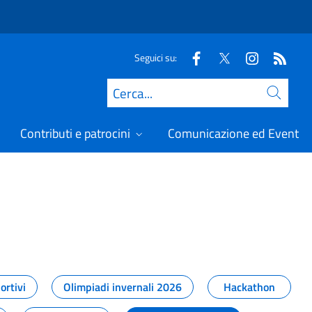
Seguici su:
Cerca
Contributi e patrocini
Comunicazione ed Eventi
t
ortivi
Olimpiadi invernali 2026
Hackathon