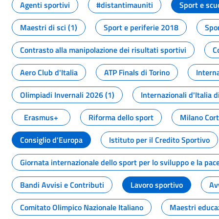
Agenti sportivi
#distantimauniti
Sport e scu
Maestri di sci (1)
Sport e periferie 2018
Spor
Contrasto alla manipolazione dei risultati sportivi
C
Aero Club d'Italia
ATP Finals di Torino
Interna
Olimpiadi Invernali 2026 (1)
Internazionali d'Italia d
Erasmus+
Riforma dello sport
Milano Cor
Consiglio d'Europa
Istituto per il Credito Sportivo
Giornata internazionale dello sport per lo sviluppo e la pac
Bandi Avvisi e Contributi
Lavoro sportivo
Av
Comitato Olimpico Nazionale Italiano
Maestri educa