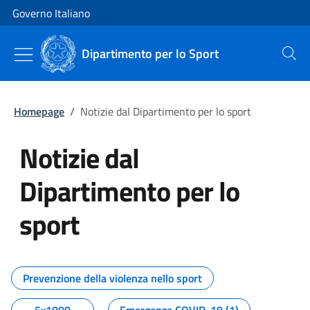
Vai al contenuto
Vai alla navigazione del sito
Governo Italiano
Dipartimento per lo Sport
Cerca
Homepage
/
Notizie dal Dipartimento per lo sport
Notizie dal
Dipartimento per lo
sport
Tutti i contenuti della pagina No
Prevenzione della violenza nello sport