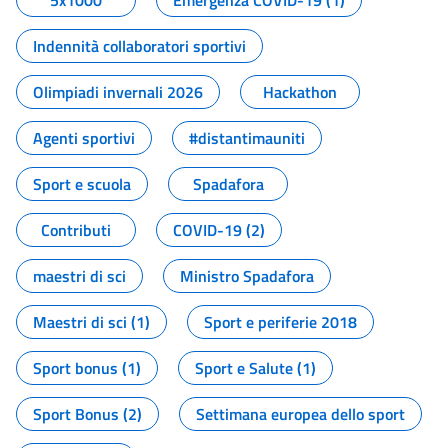
5x1000
Emergenza COVID-19 (1)
Indennità collaboratori sportivi
Olimpiadi invernali 2026
Hackathon
Agenti sportivi
#distantimauniti
Sport e scuola
Spadafora
Contributi
COVID-19 (2)
maestri di sci
Ministro Spadafora
Maestri di sci (1)
Sport e periferie 2018
Sport bonus (1)
Sport e Salute (1)
Sport Bonus (2)
Settimana europea dello sport