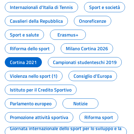
Internazionali d'Italia di Tennis
Sport e società
Cavalieri della Repubblica
Onoreficenze
Sport e salute
Erasmus+
Riforma dello sport
Milano Cortina 2026
Cortina 2021
Campionati studenteschi 2019
Violenza nello sport (1)
Consiglio d'Europa
Istituto per il Credito Sportivo
Parlamento europeo
Notizie
Promozione attività sportiva
Riforma sport
Giornata internazionale dello sport per lo sviluppo e la