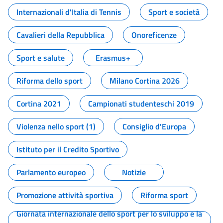
Internazionali d'Italia di Tennis
Sport e società
Cavalieri della Repubblica
Onoreficenze
Sport e salute
Erasmus+
Riforma dello sport
Milano Cortina 2026
Cortina 2021
Campionati studenteschi 2019
Violenza nello sport (1)
Consiglio d'Europa
Istituto per il Credito Sportivo
Parlamento europeo
Notizie
Promozione attività sportiva
Riforma sport
Giornata internazionale dello sport per lo sviluppo e la