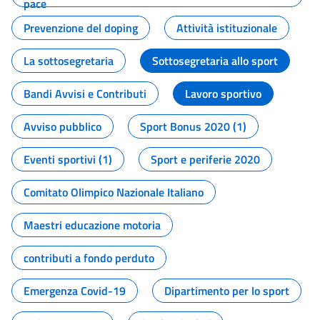
pace
Prevenzione del doping
Attività istituzionale
La sottosegretaria
Sottosegretaria allo sport
Bandi Avvisi e Contributi
Lavoro sportivo
Avviso pubblico
Sport Bonus 2020 (1)
Eventi sportivi (1)
Sport e periferie 2020
Comitato Olimpico Nazionale Italiano
Maestri educazione motoria
contributi a fondo perduto
Emergenza Covid-19
Dipartimento per lo sport