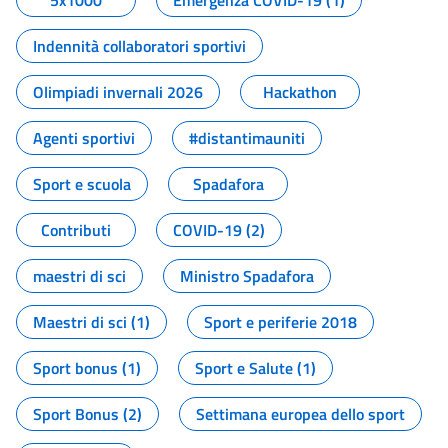
5x1000
Emergenza COVID-19 (1)
Indennità collaboratori sportivi
Olimpiadi invernali 2026
Hackathon
Agenti sportivi
#distantimauniti
Sport e scuola
Spadafora
Contributi
COVID-19 (2)
maestri di sci
Ministro Spadafora
Maestri di sci (1)
Sport e periferie 2018
Sport bonus (1)
Sport e Salute (1)
Sport Bonus (2)
Settimana europea dello sport