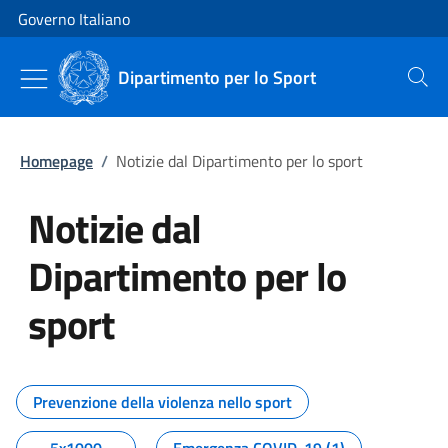
Vai al contenuto
Vai alla navigazione del sito
Governo Italiano
Dipartimento per lo Sport
Cerca
Homepage
/
Notizie dal Dipartimento per lo sport
Notizie dal
Dipartimento per lo
sport
Tutti i contenuti della pagina No
Prevenzione della violenza nello sport