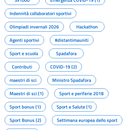
5x1000
Emergenza COVID-19 (1)
Indennità collaboratori sportivi
Olimpiadi invernali 2026
Hackathon
Agenti sportivi
#distantimauniti
Sport e scuola
Spadafora
Contributi
COVID-19 (2)
maestri di sci
Ministro Spadafora
Maestri di sci (1)
Sport e periferie 2018
Sport bonus (1)
Sport e Salute (1)
Sport Bonus (2)
Settimana europea dello sport