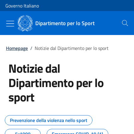
Vai al contenuto
Vai alla navigazione del sito
Governo Italiano
Dipartimento per lo Sport
Cerca
Homepage
/
Notizie dal Dipartimento per lo sport
Notizie dal
Dipartimento per lo
sport
Tutti i contenuti della pagina No
Prevenzione della violenza nello sport