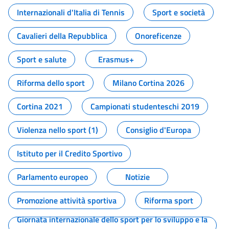
Internazionali d'Italia di Tennis
Sport e società
Cavalieri della Repubblica
Onoreficenze
Sport e salute
Erasmus+
Riforma dello sport
Milano Cortina 2026
Cortina 2021
Campionati studenteschi 2019
Violenza nello sport (1)
Consiglio d'Europa
Istituto per il Credito Sportivo
Parlamento europeo
Notizie
Promozione attività sportiva
Riforma sport
Giornata internazionale dello sport per lo sviluppo e la