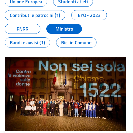
Unione Europea
Studenti atleti
Contributi e patrocini (1)
EYOF 2023
PNRR
Ministro
Bandi e avvisi (1)
Bici in Comune