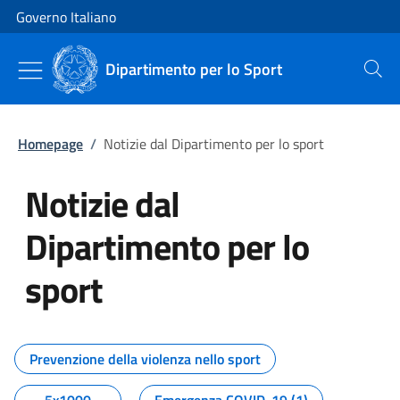
Vai al contenuto
Vai alla navigazione del sito
Governo Italiano
Dipartimento per lo Sport
Cerca
Homepage
/
Notizie dal Dipartimento per lo sport
Notizie dal
Dipartimento per lo
sport
Tutti i contenuti della pagina No
Prevenzione della violenza nello sport