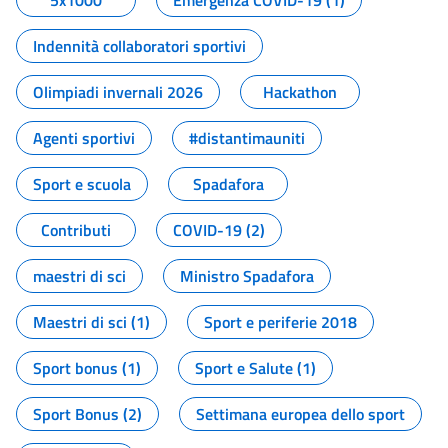
5x1000
Emergenza COVID-19 (1)
Indennità collaboratori sportivi
Olimpiadi invernali 2026
Hackathon
Agenti sportivi
#distantimauniti
Sport e scuola
Spadafora
Contributi
COVID-19 (2)
maestri di sci
Ministro Spadafora
Maestri di sci (1)
Sport e periferie 2018
Sport bonus (1)
Sport e Salute (1)
Sport Bonus (2)
Settimana europea dello sport