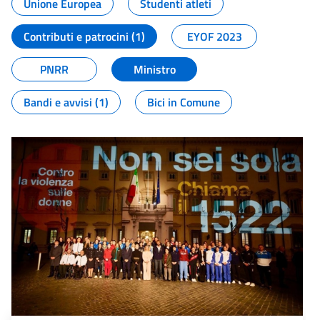
Unione Europea
Studenti atleti
Contributi e patrocini (1)
EYOF 2023
PNRR
Ministro
Bandi e avvisi (1)
Bici in Comune