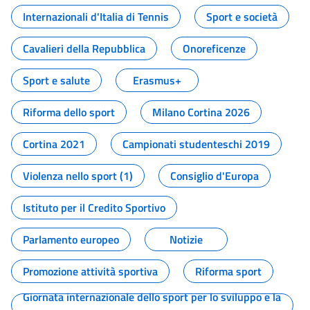
Internazionali d'Italia di Tennis
Sport e società
Cavalieri della Repubblica
Onoreficenze
Sport e salute
Erasmus+
Riforma dello sport
Milano Cortina 2026
Cortina 2021
Campionati studenteschi 2019
Violenza nello sport (1)
Consiglio d'Europa
Istituto per il Credito Sportivo
Parlamento europeo
Notizie
Promozione attività sportiva
Riforma sport
Giornata internazionale dello sport per lo sviluppo e la